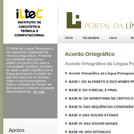
Início
Vocabulário
Lince
Ac
O Portal da Língua Portuguesa é
um repositório organizado de
Acordo Ortográfico
recursos linguísticos. Pretende
ser orientado tanto para o
público em geral como para a
Acordo Ortográfico da Língua P
comunidade científica, servindo
de apoio a quem trabalha com a
Acordo Ortográfico da Língua Portugues
língua portuguesa e a todos os
que têm interesse ou dúvidas
sobre o seu funcionamento.
BASE I: DO ALFABETO E DOS NOMES 
Todo o conteúdo do Portal
é de
livre acesso e está em constante
BASE II: DO
H
INICIAL E FINAL
desenvolvimento.
ler mais
BASE III: DA HOMOFONIA DE CERTOS
BASE IV: DAS SEQUÊNCIAS CONSONÂN
BASE V: DAS VOGAIS ÁTONAS
BASE VI: DAS VOGAIS NASAIS
BASE VII: DOS DITONGOS