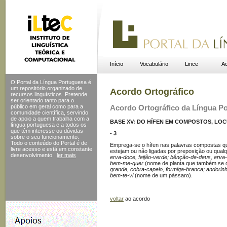
Início
Vocabulário
Lince
Ac
O Portal da Língua Portuguesa é
um repositório organizado de
Acordo Ortográfico
recursos linguísticos. Pretende
ser orientado tanto para o
público em geral como para a
Acordo Ortográfico da Língua P
comunidade científica, servindo
de apoio a quem trabalha com a
BASE XV: DO HÍFEN EM COMPOSTOS, L
língua portuguesa e a todos os
que têm interesse ou dúvidas
- 3
sobre o seu funcionamento.
Todo o conteúdo do Portal
é de
Emprega-se o hífen nas palavras compostas qu
livre acesso e está em constante
estejam ou não ligadas por preposição ou qual
desenvolvimento.
ler mais
erva-doce, feijão-verde; bênção-de-deus, erva-d
bem-me-quer
(nome de planta que também se 
grande, cobra-capelo, formiga-branca; andorin
bem-te-vi
(nome de um pássaro).
voltar
ao acordo