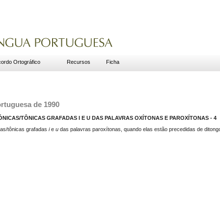
ordo Ortográfico
Recursos
Ficha
ortuguesa de 1990
NICAS/TÔNICAS GRAFADAS I E U DAS PALAVRAS OXÍTONAS E PAROXÍTONAS - 4
cas/tônicas grafadas
i
e
u
das palavras paroxítonas, quando elas estão precedidas de ditong