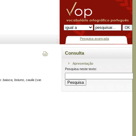
Pesquisa avançada
Consulta
Apresentação
Pesquisa neste texto:
o:
baiuca, boiuno, cauila
(var.