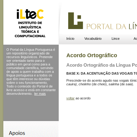
Início
Vocabulário
Lince
Ac
O Portal da Língua Portuguesa é
um repositório organizado de
Acordo Ortográfico
recursos linguísticos. Pretende
ser orientado tanto para o
público em geral como para a
Acordo Ortográfico da Língua P
comunidade científica, servindo
de apoio a quem trabalha com a
BASE X: DA ACENTUAÇÃO DAS VOGAIS TÓ
língua portuguesa e a todos os
que têm interesse ou dúvidas
Prescinde-se do acento agudo nas vogais tóni
sobre o seu funcionamento.
cauira), cheiinho
(de
cheio
),
saiinha
(de
saia
).
Todo o conteúdo do Portal
é de
livre acesso e está em constante
desenvolvimento.
ler mais
voltar
ao acordo