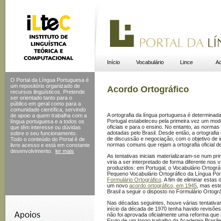
Início
Vocabulário
Lince
Ac
O Portal da Língua Portuguesa é
um repositório organizado de
Acordo Ortográfico
recursos linguísticos. Pretende
ser orientado tanto para o
público em geral como para a
comunidade científica, servindo
A ortografia da língua portuguesa é determinada
de apoio a quem trabalha com a
Portugal estabeleceu pela primeira vez um mode
língua portuguesa e a todos os
oficiais e para o ensino. No entanto, as norma
que têm interesse ou dúvidas
adotadas pelo Brasil. Desde então, a ortografia
sobre o seu funcionamento.
de discussão e negociação, com o objetivo de ins
Todo o conteúdo do Portal
é de
normas comuns que rejam a ortografia oficial d
livre acesso e está em constante
desenvolvimento.
ler mais
As tentativas iniciais materializaram-se num pr
viria a ser interpretado de forma diferente nos 
produzidos: em Portugal, o Vocabulário Ortográf
Pequeno Vocabulário Ortográfico da Língua P
Formulário Ortográfico
. A fim de eliminar estas
um novo
acordo ortográfico, em 1945
, mas este
Brasil a seguir o disposto no Formulário Ortogr
Nas décadas seguintes, houve várias tentativ
início da década de 1970 tenha havido revisõe
não foi aprovada oficialmente uma reforma qu
Fruto de um longo trabalho da Academia Brasile