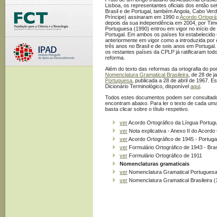
Lisboa, os representantes oficiais dos então se
Brasil e de Portugal, também Angola, Cabo Ve
Príncipe) assinaram em 1990 o
Acordo Ortográ
depois da sua independência em 2004, por Timo
Portuguesa (1990) entrou em vigor no início d
Portugal. Em ambos os países foi estabelecido
anteriormente em vigor como a introduzida por 
três anos no Brasil e de seis anos em Portuga
os restantes países da CPLP já ratificaram to
reforma.
Além do texto das reformas da ortografia do p
Nomenclatura Gramatical Brasileira
, de 28 de j
Portuguesa
, publicada a 28 de abril de 1967. E
Dicionário Terminológico, disponível
aqui
.
Todos estes documentos podem ser consultado
encontram abaixo. Para ler o texto de cada um
basta clicar sobre o título respetivo.
ver
Acordo Ortográfico da Língua Portug
ver
Nota explicativa - Anexo II do Acordo
ver
Acordo Ortográfico de 1945 - Portuga
ver
Formulário Ortográfico de 1943 - Bras
ver
Formulário Ortográfico de 1911
Nomenclaturas gramaticais
ver
Nomenclatura Gramatical Portuguesa
ver
Nomenclatura Gramatical Brasileira (