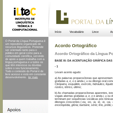
Início
Vocabulário
Lince
Ac
O Portal da Língua Portuguesa é
um repositório organizado de
Acordo Ortográfico
recursos linguísticos. Pretende
ser orientado tanto para o
público em geral como para a
Acordo Ortográfico da Língua P
comunidade científica, servindo
de apoio a quem trabalha com a
BASE XI: DA ACENTUAÇÃO GRÁFICA DA
língua portuguesa e a todos os
que têm interesse ou dúvidas
- 1
sobre o seu funcionamento.
Todo o conteúdo do Portal
é de
Levam acento agudo:
livre acesso e está em constante
desenvolvimento.
ler mais
a) As palavras proparoxítonas que apresentam n
grafadas
a, e, o
e ainda
i, u
ou ditongo oral com
Cleópatra, esquálido, exército, hidráulico, líquid
rústico, tétrico, último
;
b) As chamadas proparoxítonas aparentes, isto 
vogais abertas grafadas
a, e, o
e ainda
i, u
ou d
terminam por sequências vocálicas pós-tónica
ditongos crescentes (
-ea, -eo, -ia, -ie, -io, -oa, 
enciclopédia, glória; barbárie, série; lírio, prél