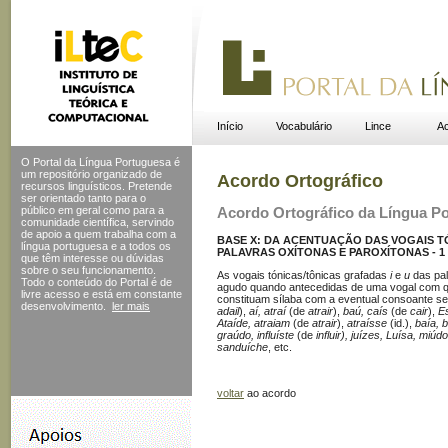
Início
Vocabulário
Lince
Ac
O Portal da Língua Portuguesa é
um repositório organizado de
Acordo Ortográfico
recursos linguísticos. Pretende
ser orientado tanto para o
público em geral como para a
Acordo Ortográfico da Língua P
comunidade científica, servindo
de apoio a quem trabalha com a
BASE X: DA ACENTUAÇÃO DAS VOGAIS TÓ
língua portuguesa e a todos os
PALAVRAS OXÍTONAS E PAROXÍTONAS - 1
que têm interesse ou dúvidas
sobre o seu funcionamento.
As vogais tónicas/tônicas grafadas
i
e
u
das pal
Todo o conteúdo do Portal
é de
agudo quando antecedidas de uma vogal com q
livre acesso e está em constante
constituam sílaba com a eventual consoante s
desenvolvimento.
ler mais
adail
),
aí, atraí
(de
atrair
),
baú, caís
(de
cair
),
Es
Ataíde, atraiam
(de
atrair
),
atraísse
(id.),
baía, 
graúdo, influíste
(de
influir), juízes, Luísa, miúd
sanduíche
, etc.
voltar
ao acordo