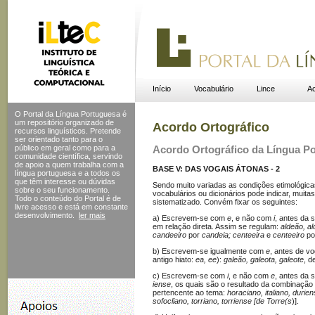
Início
Vocabulário
Lince
Ac
O Portal da Língua Portuguesa é
um repositório organizado de
Acordo Ortográfico
recursos linguísticos. Pretende
ser orientado tanto para o
público em geral como para a
Acordo Ortográfico da Língua P
comunidade científica, servindo
de apoio a quem trabalha com a
BASE V: DAS VOGAIS ÁTONAS - 2
língua portuguesa e a todos os
que têm interesse ou dúvidas
Sendo muito variadas as condições etimológica
sobre o seu funcionamento.
vocabulários ou dicionários pode indicar, muit
Todo o conteúdo do Portal
é de
sistematizado. Convém fixar os seguintes:
livre acesso e está em constante
desenvolvimento.
ler mais
a) Escrevem-se com
e
, e não com
i
, antes da 
em relação direta. Assim se regulam:
aldeão, al
candeeiro
por
candeia; centeeira
e
centeeiro
po
b) Escrevem-se igualmente com
e
, antes de v
antigo hiato:
ea, ee
):
galeão, galeota, galeote
, d
c) Escrevem-se com
i
, e não com
e
, antes da 
iense
, os quais são o resultado da combinação
pertencente ao tema:
horaciano, italiano, durien
sofocliano, torriano, torriense [de Torre(s
)].