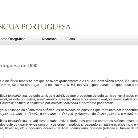
ordo Ortográfico
Recursos
Ficha
ortuguesa de 1990
s e histórico-fonéticas em que se fixam graficamente
e
e
i
ou
o
e
u
em sílaba átona, é eviden
as vezes, se deve empregar-se e ou i, se
o
ou
u
. Há, todavia, alguns casos em que o uso des
sílaba tónica/tônica, os substantivos e adjetivos que procedem de substantivos terminados 
deola, aldeota
por
aldeia; areal, areeiro, areento, Areosa
por
areia; aveal por aveia; baleal
po
r
centeio; colmeal
e
colmeeiro
por
colmeia; correada
e
correame
por
correia
;
ogal ou ditongo da sílaba tónica/tônica, os derivados de palavras que terminam em
e
acentuad
e
galé; coreano
, de
Coreia; daomeano,
de
Daomé; guineense
, de
Guiné; poleame
e
poleeiro
,
sílaba tónica/tônica, os adjetivos e substantivos derivados em que entram os sufixos misto
 dos sufixos
-ano
e
-ense
com um
i
de origem analógica (baseado em palavras onde
-ano
e
se, flaviense
, etc.):
açoriano, acriano
(de
Acre
),
camoniano, goisiano
(relativo a Damião de G