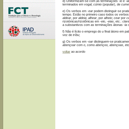
d) Uniformizam-se com as terminações
-io
e
-ia
terminados em vogal;
cúmio
(popular), de
cume;
e) Os verbos em
-ear
podem distinguir-se pra
tempo. Estão no primeiro caso todos os verbo
aldear
, por
aldeia
;
alhear
, por
alheio
;
cear
por
c
rizotónicas/rizotônicas em
-eio
,
-eias
, etc.:
clar
a substantivos com as terminações átonas
-ia
f) Não é lícito o emprego do
u
final átono em pal
vez de
tríbu
;
g) Os verbos em
-oar
distinguem-se praticame
abençoar
com
o
, como
abençoo, abençoas
, et
voltar
ao acordo