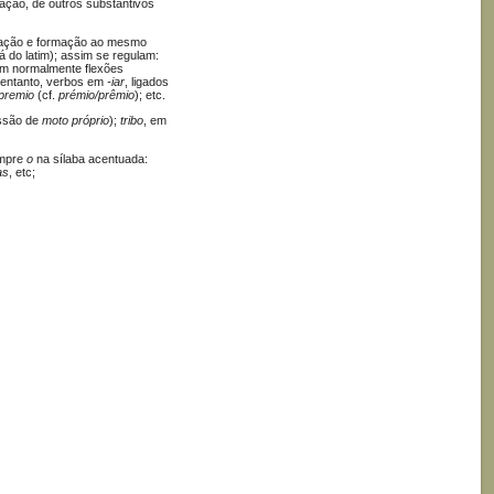
iação, de outros substantivos
ugação e formação ao mesmo
do latim); assim se regulam:
êm normalmente flexões
o entanto, verbos em
-iar
, ligados
premio
(cf.
prémio/prêmio
); etc.
ssão de
moto próprio
);
tribo
, em
empre
o
na sílaba acentuada:
as
, etc;