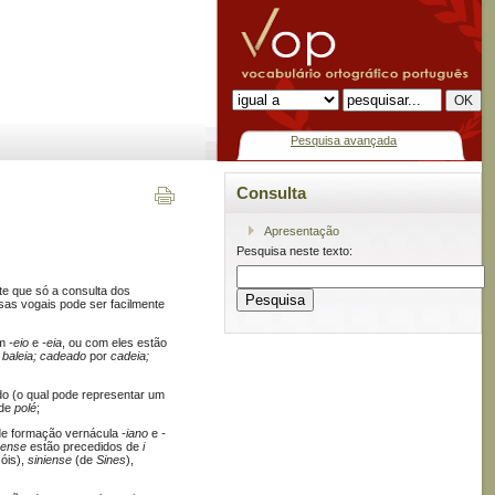
Pesquisa avançada
Consulta
Apresentação
Pesquisa neste texto:
te que só a consulta dos
sas vogais pode ser facilmente
em
-eio
e
-eia
, ou com eles estão
r
baleia; cadeado
por
cadeia;
o (o qual pode representar um
 de
polé
;
s de formação vernácula
-iano
e
-
-ense
estão precedidos de
i
óis),
siniense
(de
Sines
),