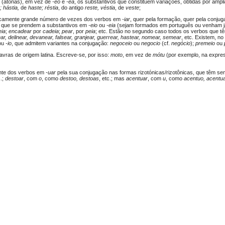
(átonas), em vez de
-eo
e
-ea
, os substantivos que constituem variações, obtidas por ampl
 hástia,
de
haste; réstia
, do antigo
reste, véstia
, de
veste
;
ticamente grande número de vezes dos verbos em
-iar
, quer pela formação, quer pela conj
s que se prendem a substantivos em
-eio
ou
-eia
(sejam formados em português ou venham já 
eia
;
encadear
por
cadeia
;
pear
, por
peia
; etc. Estão no segundo caso todos os verbos que t
ear, delinear, devanear, falsear, granjear, guerrear, hastear, nomear, semear
, etc. Existem, n
ou
-io
, que admitem variantes na conjugação:
negoceio
ou
negocio
(cf.
negócio
);
premeio
ou
avras de origem latina. Escreve-se, por isso:
moto
, em vez de
mótu
(por exemplo, na expre
nte dos verbos em
-uar
pela sua conjugação nas formas rizotónicas/rizotônicas, que têm s
c.;
destoar
, com
o
, como
destoo, destoas
, etc.; mas
acentuar
, com
u
, como
acentuo, acentu