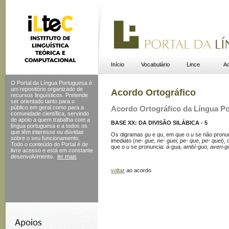
Início
Vocabulário
Lince
Ac
O Portal da Língua Portuguesa é
um repositório organizado de
Acordo Ortográfico
recursos linguísticos. Pretende
ser orientado tanto para o
público em geral como para a
Acordo Ortográfico da Língua P
comunidade científica, servindo
de apoio a quem trabalha com a
BASE XX: DA DIVISÃO SILÁBICA - 5
língua portuguesa e a todos os
que têm interesse ou dúvidas
Os digramas
gu
e
qu
, em que o
u
se não pronun
sobre o seu funcionamento.
imediato (
ne- gue, ne- guei; pe- que, pe- quei
),
Todo o conteúdo do Portal
é de
que o
u
se pronuncia:
á-gua, ambí-guo, averi-gu
livre acesso e está em constante
desenvolvimento.
ler mais
voltar
ao acordo