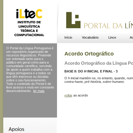
Início
Vocabulário
Lince
Ac
O Portal da Língua Portuguesa é
um repositório organizado de
Acordo Ortográfico
recursos linguísticos. Pretende
ser orientado tanto para o
público em geral como para a
Acordo Ortográfico da Língua P
comunidade científica, servindo
de apoio a quem trabalha com a
BASE II: DO
H
INICIAL E FINAL - 3
língua portuguesa e a todos os
que têm interesse ou dúvidas
O
h
inicial mantém-se, no entanto, quando, num
sobre o seu funcionamento.
contra-haste, pré-história, sobre-humano
.
Todo o conteúdo do Portal
é de
livre acesso e está em constante
desenvolvimento.
ler mais
voltar
ao acordo