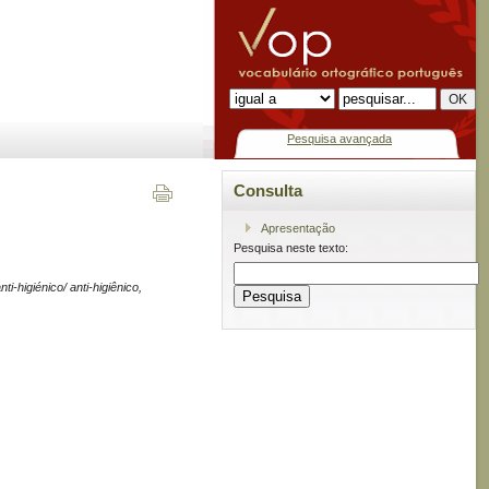
Pesquisa avançada
Consulta
Apresentação
Pesquisa neste texto:
nti-higiénico/ anti-higiênico,