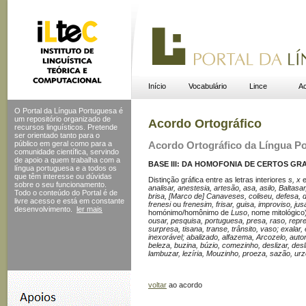
Início
Vocabulário
Lince
Ac
O Portal da Língua Portuguesa é
um repositório organizado de
Acordo Ortográfico
recursos linguísticos. Pretende
ser orientado tanto para o
público em geral como para a
Acordo Ortográfico da Língua P
comunidade científica, servindo
de apoio a quem trabalha com a
BASE III: DA HOMOFONIA DE CERTOS GR
língua portuguesa e a todos os
que têm interesse ou dúvidas
Distinção gráfica entre as letras interiores
s, x
sobre o seu funcionamento.
analisar, anestesia, artesão, asa, asilo, Baltasar
Todo o conteúdo do Portal
é de
brisa, [Marco de] Canaveses, coliseu, defesa,
livre acesso e está em constante
frenesi
ou
frenesim, frisar, guisa, improviso, jus
desenvolvimento.
ler mais
homónimo/ho­mônimo de
Luso
, nome mitológico
ousar, pesquisa, portuguesa, presa, raso, rep
surpresa, tisana, transe, trânsito, vaso; exalar,
inexorável; abalizado, alfazema, Arcozelo, autor
beleza, buzina, búzio, comezinho, deslizar, desliz
lambuzar, lezíria, Mouzinho, proeza, sazão, urz
voltar
ao acordo