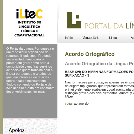
Início
Vocabulário
Lince
Ac
O Portal da Língua Portuguesa é
um repositório organizado de
Acordo Ortográfico
recursos linguísticos. Pretende
ser orientado tanto para o
público em geral como para a
Acordo Ortográfico da Língua P
comunidade científica, servindo
de apoio a quem trabalha com a
BASE XVI: DO HÍFEN NAS FORMAÇÕES P
língua portuguesa e a todos os
SUFIXAÇÃO - 3
que têm interesse ou dúvidas
sobre o seu funcionamento.
Nas formações por sufixação apenas se empreg
Todo o conteúdo do Portal
é de
de origem tupi-guarani que representam formas
livre acesso e está em constante
primeiro elemento acaba em vogal acentuada g
desenvolvimento.
ler mais
distinção gráfica dos dois elementos:
amoré-gua
Mirim
.
voltar
ao acordo