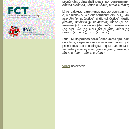
pronúncias cultas da língua e, por conseguinte
sémen
e
sêmen, xénon
e
xênon; fêmur
e
fémur
b) As palavras paroxítonas que apresentam na 
e, o
e ainda
i
ou
u
e que terminam em
-ã(s), -ão
acórdão
(pl.
acórdãos
),
órfão
(pl.
órfãos
),
órgã
jóqueis
),
amáveis
(pl. de
amável
),
fáceis
(pl. de
amáveis
(id.),
cantaríeis
(de
cantar
),
fizéreis
(d
(sg. e pl.),
íris
(sg. e pl.),
júri
(pl.
júris
),
oásis
(sg
húmus
(sg. e pl.),
vírus
(sg. e pl.).
Obs
.: Muito poucas paroxítonas deste tipo, co
de sílaba, seguidas das consoantes nasais gr
pronúncias cultas da língua, o qual é assinalad
fechado:
pónei
e
pônei
;
gónis
e
gônis
,
pénis
e
p
tónus
e
tônus
,
Vénus
e
Vênus
.
voltar
ao acordo