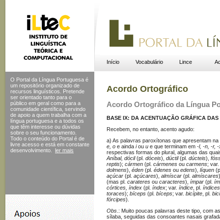
Início
Vocabulário
Lince
Ac
O Portal da Língua Portuguesa é
um repositório organizado de
Acordo Ortográfico
recursos linguísticos. Pretende
ser orientado tanto para o
público em geral como para a
Acordo Ortográfico da Língua P
comunidade científica, servindo
de apoio a quem trabalha com a
BASE IX: DA ACENTUAÇÃO GRÁFICA DAS 
língua portuguesa e a todos os
que têm interesse ou dúvidas
Recebem, no entanto, acento agudo:
sobre o seu funcionamento.
Todo o conteúdo do Portal
é de
a) As palavras paroxítonas que apresentam na 
livre acesso e está em constante
e, o
e ainda
i
ou
u
e que terminam em
-l, -n, -r, 
desenvolvimento.
ler mais
respectivas formas do plural, algumas das qua
Aníbal, dócil
(pl.
dóceis
),
dúctil
(pl.
dúcteis
),
fóss
reptis
);
cármen
(pl.
cármenes
ou
carmens
; var
dolmens
),
éden
(pl.
édenes
ou
edens
),
líquen
(p
açúcar
(pl.
açúcares
),
almíscar
(pl.
almíscares
(mas pl.
carateres
ou
caracteres
),
ímpar
(pl.
ím
córtices, índex
(pl.
índex
; var.
índice
, pl.
índices
toraces
);
bíceps
(pl.
bíceps
; var.
bicípite
, pl.
bic
fórcipes
).
Obs
.: Muito poucas palavras deste tipo, com a
sílaba, seguidas das consoantes nasais grafa