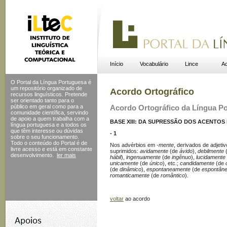
Início
Vocabulário
Lince
Ac
O Portal da Língua Portuguesa é
um repositório organizado de
Acordo Ortográfico
recursos linguísticos. Pretende
ser orientado tanto para o
público em geral como para a
Acordo Ortográfico da Língua P
comunidade científica, servindo
de apoio a quem trabalha com a
BASE XIII: DA SUPRESSÃO DOS ACENTOS
língua portuguesa e a todos os
que têm interesse ou dúvidas
- 1
sobre o seu funcionamento.
Todo o conteúdo do Portal
é de
Nos advérbios em
-mente
, derivados de adjeti
livre acesso e está em constante
suprimidos:
avidamente
(de
ávido
),
debilmente
desenvolvimento.
ler mais
hábil
),
ingenuamente
(de
ingênuo
),
lucidamente
unicamente
(de
único
), etc.;
candidamente
(de
(de
dinâmico
),
espontaneamente
(de
espontân
romanticamente
(de
romântico
).
voltar
ao acordo