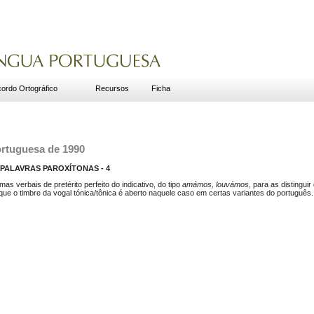
ordo Ortográfico
Recursos
Ficha
ortuguesa de 1990
PALAVRAS PAROXÍTONAS - 4
as verbais de pretérito perfeito do indicativo, do tipo
amámos, louvámos
, para as distingu
á que o timbre da vogal tónica/tônica é aberto naquele caso em certas variantes do português.