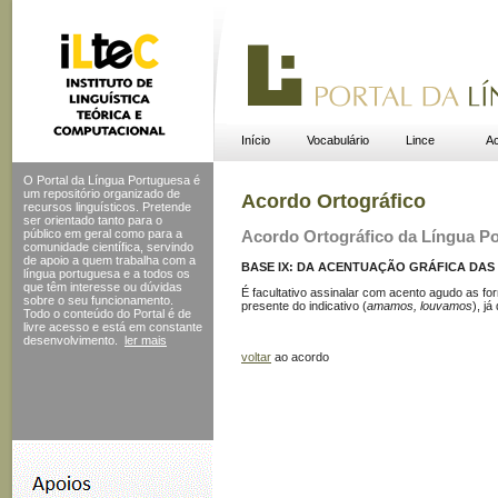
Início
Vocabulário
Lince
Ac
O Portal da Língua Portuguesa é
um repositório organizado de
Acordo Ortográfico
recursos linguísticos. Pretende
ser orientado tanto para o
público em geral como para a
Acordo Ortográfico da Língua P
comunidade científica, servindo
de apoio a quem trabalha com a
BASE IX: DA ACENTUAÇÃO GRÁFICA DAS 
língua portuguesa e a todos os
que têm interesse ou dúvidas
É facultativo assinalar com acento agudo as form
sobre o seu funcionamento.
presente do indicativo (
amamos, louvamos
), j
Todo o conteúdo do Portal
é de
livre acesso e está em constante
desenvolvimento.
ler mais
voltar
ao acordo