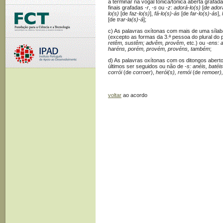
a terminar na vogal tónica/tônica aberta grafad
finais grafadas
-r
,
-s
ou
-z
:
adorá-lo(s)
[
de adora
lo(s)
[de
faz-lo(s)
],
fá-lo(s)-ás
[de
far-lo(s)-ás
],
[de
trar-la(s)-á
];
c) As palavras oxítonas com mais de uma sílab
(excepto as formas da 3.ª pessoa do plural do
retêm, sustêm; advêm, provêm
, etc.) ou
-ens: 
haréns, porém, provém, provéns, também
;
d) As palavras oxítonas com os ditongos abert
últimos ser seguidos ou não de
-s: anéis, batéis
corrói
(de
corroer
),
herói(s), remói
(de
remoer),
voltar
ao acordo