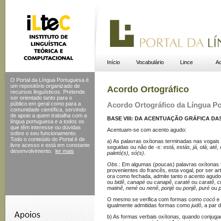
Início
Vocabulário
Lince
Ac
O Portal da Língua Portuguesa é
um repositório organizado de
Acordo Ortográfico
recursos linguísticos. Pretende
ser orientado tanto para o
público em geral como para a
Acordo Ortográfico da Língua P
comunidade científica, servindo
de apoio a quem trabalha com a
BASE VIII: DA ACENTUAÇÃO GRÁFICA DAS
língua portuguesa e a todos os
que têm interesse ou dúvidas
Acentuam-se com acento agudo:
sobre o seu funcionamento.
Todo o conteúdo do Portal
é de
a) As palavras oxítonas terminadas nas vogais
livre acesso e está em constante
seguidas ou não de
-s
:
está, estás, já, olá; até
desenvolvimento.
ler mais
paletó(s), só(s)
.
Obs
.: Em algumas (poucas) palavras oxítona
provenientes do francês, esta vogal, por ser a
ora como fechada, admite tanto o acento agudo
ou
bidê
,
canapé
ou
canapê
,
caraté
ou
caratê
,
c
matinê
,
nené
ou
nenê
,
ponjé
ou
ponjê
,
puré
ou
O mesmo se verifica com formas como
cocó
e
igualmente admitidas formas como
judô
, a par 
b) As formas verbais oxítonas, quando conjug