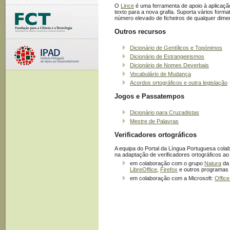
O
Lince
é uma ferramenta de apoio à aplicaçã
texto para a nova grafia. Suporta vários form
número elevado de ficheiros de qualquer dime
Outros recursos
Dicionário de Gentílicos e Topónimos
Dicionário de Estrangeirismos
Dicionário de Nomes Deverbais
Vocabulário de Mudança
Acordos ortográficos e outra legislação
Jogos e Passatempos
Dicionário para Cruzadistas
Mestre de Palavras
Verificadores ortográficos
A equipa do Portal da Língua Portuguesa col
na adaptação de verificadores ortográficos ao
em colaboração com o grupo
Natura
da 
LibreOffice
,
Firefox
e outros programas 
em colaboração com a Microsoft:
Offic