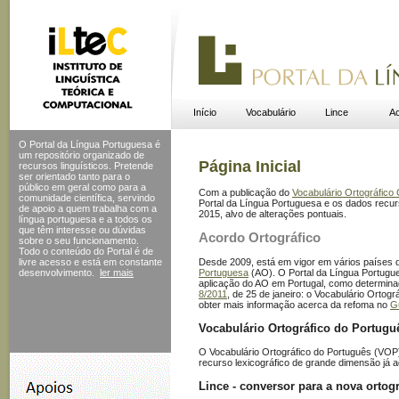
Início
Vocabulário
Lince
Ac
O Portal da Língua Portuguesa é
um repositório organizado de
Página Inicial
recursos linguísticos. Pretende
ser orientado tanto para o
público em geral como para a
Com a publicação do
Vocabulário Ortográfic
comunidade científica, servindo
Portal da Língua Portuguesa e os dados recurs
de apoio a quem trabalha com a
2015, alvo de alterações pontuais.
língua portuguesa e a todos os
que têm interesse ou dúvidas
Acordo Ortográfico
sobre o seu funcionamento.
Todo o conteúdo do Portal
é de
Desde 2009, está em vigor em vários países
livre acesso e está em constante
Portuguesa
(AO). O Portal da Língua Portugue
desenvolvimento.
ler mais
aplicação do AO em Portugal, como determin
8/2011
, de 25 de janeiro: o Vocabulário Ortog
obter mais informação acerca da refoma no
G
Vocabulário Ortográfico do Portugu
O Vocabulário Ortográfico do Português (VOP),
recurso lexicográfico de grande dimensão já a
Lince - conversor para a nova ortogr