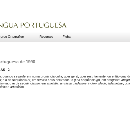
ordo Ortográfico
Recursos
Ficha
ortuguesa de 1990
AS - 2
 quando se proferem numa pronúncia culta, quer geral, quer restritamente, ou então quando
o
; o
b
da sequência
bt
, em
subtil
e seus derivados; o
g
da sequência
gd
, em
amígdala
,
amigd
otomia
; o
m
da sequência
mn
, em
amnistia
,
amnistiar
,
indemne
,
indemnidade
,
indemnizar
,
om
ética
e
aritmético
.