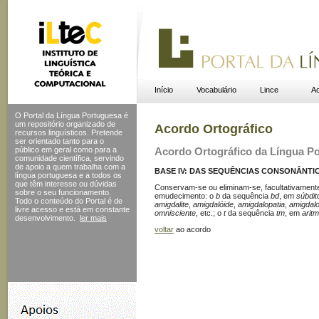
Início
Vocabulário
Lince
Ac
O Portal da Língua Portuguesa é
um repositório organizado de
Acordo Ortográfico
recursos linguísticos. Pretende
ser orientado tanto para o
público em geral como para a
Acordo Ortográfico da Língua P
comunidade científica, servindo
de apoio a quem trabalha com a
BASE IV: DAS SEQUÊNCIAS CONSONÂNTIC
língua portuguesa e a todos os
que têm interesse ou dúvidas
Conservam-se ou eliminam-se, facultativamente,
sobre o seu funcionamento.
emudecimento: o
b
da sequência
bd
, em
súbdit
Todo o conteúdo do Portal
é de
amigdalite
,
amigdalóide
,
amigdalopatia
,
amigdal
livre acesso e está em constante
omnisciente
, etc.; o
t
da sequência
tm
, em
aritm
desenvolvimento.
ler mais
voltar
ao acordo