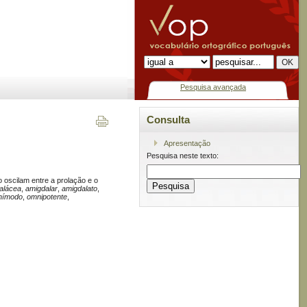
Pesquisa avançada
Consulta
Apresentação
Pesquisa neste texto:
 oscilam entre a prolação e o
alácea
,
amigdalar
,
amigdalato
,
nímodo
,
omnipotente
,