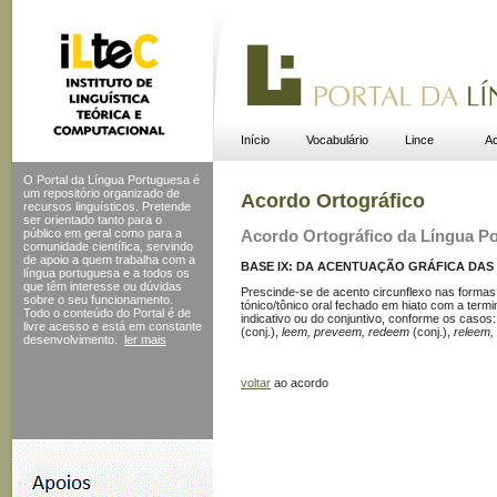
Início
Vocabulário
Lince
Ac
O Portal da Língua Portuguesa é
um repositório organizado de
Acordo Ortográfico
recursos linguísticos. Pretende
ser orientado tanto para o
público em geral como para a
Acordo Ortográfico da Língua P
comunidade científica, servindo
de apoio a quem trabalha com a
BASE IX: DA ACENTUAÇÃO GRÁFICA DAS 
língua portuguesa e a todos os
que têm interesse ou dúvidas
Prescinde-se de acento circunflexo nas forma
sobre o seu funcionamento.
tónico/tônico oral fechado em hiato com a term
Todo o conteúdo do Portal
é de
indicativo ou do conjuntivo, conforme os casos
livre acesso e está em constante
(conj.),
leem, preveem, redeem
(conj.),
releem,
desenvolvimento.
ler mais
voltar
ao acordo