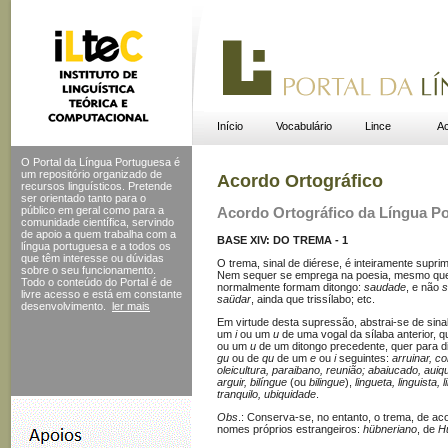
Início
Vocabulário
Lince
Ac
O Portal da Língua Portuguesa é
um repositório organizado de
Acordo Ortográfico
recursos linguísticos. Pretende
ser orientado tanto para o
público em geral como para a
Acordo Ortográfico da Língua P
comunidade científica, servindo
de apoio a quem trabalha com a
BASE XIV: DO TREMA - 1
língua portuguesa e a todos os
que têm interesse ou dúvidas
O trema, sinal de diérese, é inteiramente sup
sobre o seu funcionamento.
Nem sequer se emprega na poesia, mesmo que
Todo o conteúdo do Portal
é de
normalmente formam ditongo:
saudade
, e não
s
livre acesso e está em constante
saüdar
, ainda que trissílabo; etc.
desenvolvimento.
ler mais
Em virtude desta supressão, abstrai-se de sinal 
um
i
ou um
u
de uma vogal da sílaba anterior, q
ou um
u
de um ditongo precedente, quer para dis
gu
ou de
qu
de um
e
ou
i
seguintes:
arruinar, co
oleicultura, paraibano, reunião; abaiucado, auiqu
arguir, bilíngue
(ou
bilingue
),
lingueta, linguista,
tranquilo, ubiquidade
.
Obs
.: Conserva-se, no entanto, o trema, de ac
nomes próprios estrangeiros:
hübneriano
, de
Hü