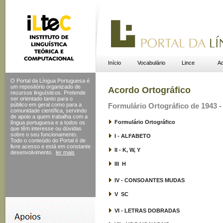
Início
Vocabulário
Lince
Ac
O Portal da Língua Portuguesa é
um repositório organizado de
Acordo Ortográfico
recursos linguísticos. Pretende
ser orientado tanto para o
público em geral como para a
Formulário Ortográfico de 1943 - 
comunidade científica, servindo
de apoio a quem trabalha com a
Formulário Ortográfico
língua portuguesa e a todos os
que têm interesse ou dúvidas
sobre o seu funcionamento.
I - ALFABETO
Todo o conteúdo do Portal
é de
livre acesso e está em constante
II - K, W, Y
desenvolvimento.
ler mais
III  H
IV - CONSOANTES MUDAS
V  SC
VI - LETRAS DOBRADAS