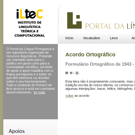
Início
Vocabulário
Lince
Ac
O Portal da Língua Portuguesa é
um repositório organizado de
Acordo Ortográfico
recursos linguísticos. Pretende
ser orientado tanto para o
público em geral como para a
Formulário Ortográfico de 1943 - 
comunidade científica, servindo
de apoio a quem trabalha com a
III  H - 11
língua portuguesa e a todos os
que têm interesse ou dúvidas
Esta letra não é propriamente consoante, mas 
sobre o seu funcionamento.
tradição escrita do nosso idioma, se conserva n
Todo o conteúdo do Portal
é de
algumas interjeições:
haver, hélice, hidrogênio,
livre acesso e está em constante
desenvolvimento.
ler mais
voltar
ao acordo