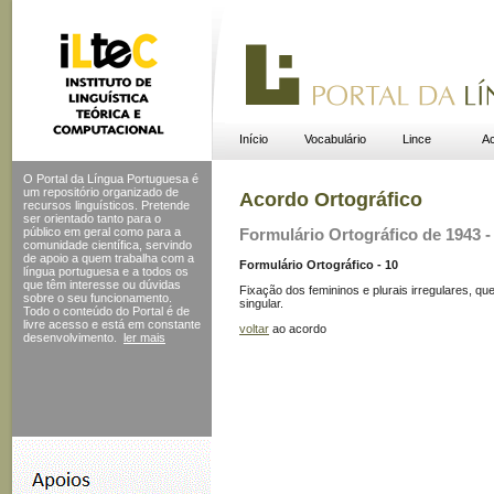
Início
Vocabulário
Lince
Ac
O Portal da Língua Portuguesa é
um repositório organizado de
Acordo Ortográfico
recursos linguísticos. Pretende
ser orientado tanto para o
público em geral como para a
Formulário Ortográfico de 1943 - 
comunidade científica, servindo
de apoio a quem trabalha com a
Formulário Ortográfico - 10
língua portuguesa e a todos os
que têm interesse ou dúvidas
Fixação dos femininos e plurais irregulares, q
sobre o seu funcionamento.
singular.
Todo o conteúdo do Portal
é de
livre acesso e está em constante
voltar
ao acordo
desenvolvimento.
ler mais