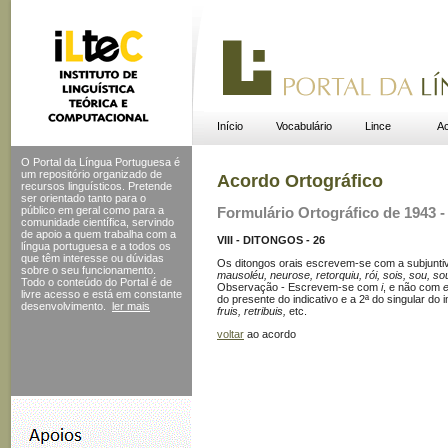
Início
Vocabulário
Lince
Ac
O Portal da Língua Portuguesa é
um repositório organizado de
Acordo Ortográfico
recursos linguísticos. Pretende
ser orientado tanto para o
público em geral como para a
Formulário Ortográfico de 1943 - 
comunidade científica, servindo
de apoio a quem trabalha com a
VIII - DITONGOS - 26
língua portuguesa e a todos os
que têm interesse ou dúvidas
Os ditongos orais escrevem-se com a subjunt
sobre o seu funcionamento.
mausoléu, neurose, retorquiu, rói, sois, sou, sou
Todo o conteúdo do Portal
é de
Observação - Escrevem-se com
i
, e não com
livre acesso e está em constante
do presente do indicativo e a 2ª do singular d
desenvolvimento.
ler mais
fruis, retribuis,
etc.
voltar
ao acordo