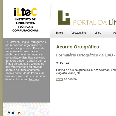
Início
Vocabulário
Lince
Ac
O Portal da Língua Portuguesa é
um repositório organizado de
Acordo Ortográfico
recursos linguísticos. Pretende
ser orientado tanto para o
público em geral como para a
Formulário Ortográfico de 1943 - 
comunidade científica, servindo
de apoio a quem trabalha com a
V  SC - 19
língua portuguesa e a todos os
que têm interesse ou dúvidas
Elimina-se o
s
do grupo inicial
sc
:
celerado, cena,
sobre o seu funcionamento.
ciografia, cisão
, etc.
Todo o conteúdo do Portal
é de
livre acesso e está em constante
voltar
ao acordo
desenvolvimento.
ler mais