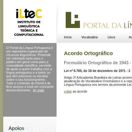
Início
Vocabulário
Lince
Ac
O Portal da Língua Portuguesa é
um repositório organizado de
Acordo Ortográfico
recursos linguísticos. Pretende
ser orientado tanto para o
público em geral como para a
Formulário Ortográfico de 1943 - 
comunidade científica, servindo
de apoio a quem trabalha com a
Lei nº 5.765, de 18 de dezembro de 1971 - 2
língua portuguesa e a todos os
que têm interesse ou dúvidas
Artigo 2º A Academia Brasileira de Letras promo
sobre o seu funcionamento.
atualização do Vocabulário Onomástico e a re
Todo o conteúdo do Portal
é de
Língua Portuguesa nos termos da presente Lei.
livre acesso e está em constante
desenvolvimento.
ler mais
voltar
ao acordo