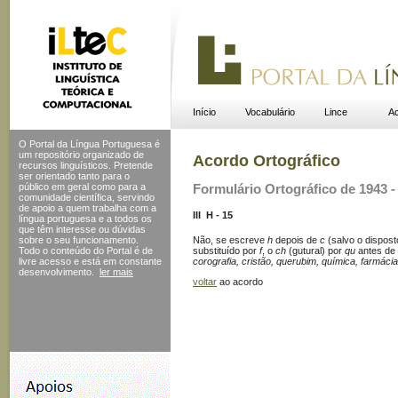
Início
Vocabulário
Lince
Ac
O Portal da Língua Portuguesa é
um repositório organizado de
Acordo Ortográfico
recursos linguísticos. Pretende
ser orientado tanto para o
público em geral como para a
Formulário Ortográfico de 1943 - 
comunidade científica, servindo
de apoio a quem trabalha com a
III  H - 15
língua portuguesa e a todos os
que têm interesse ou dúvidas
Não, se escreve
h
depois de
c
(salvo o dispos
sobre o seu funcionamento.
substituído por
f
, o
ch
(gutural) por
qu
antes de
Todo o conteúdo do Portal
é de
corografia, cristão, querubim, química, farmácia, 
livre acesso e está em constante
desenvolvimento.
ler mais
voltar
ao acordo