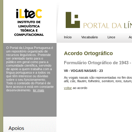
Início
Vocabulário
Lince
Ac
O Portal da Língua Portuguesa é
um repositório organizado de
Acordo Ortográfico
recursos linguísticos. Pretende
ser orientado tanto para o
público em geral como para a
Formulário Ortográfico de 1943 - 
comunidade científica, servindo
de apoio a quem trabalha com a
VII - VOGAIS NASAIS - 23
língua portuguesa e a todos os
que têm interesse ou dúvidas
As vogais nasais são representadas no fim do
sobre o seu funcionamento.
afã, cãs, flautim, folhetins, semitom, tons, tutu
Todo o conteúdo do Portal
é de
livre acesso e está em constante
voltar
ao acordo
desenvolvimento.
ler mais