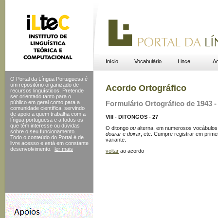
Início
Vocabulário
Lince
Ac
O Portal da Língua Portuguesa é
um repositório organizado de
Acordo Ortográfico
recursos linguísticos. Pretende
ser orientado tanto para o
público em geral como para a
Formulário Ortográfico de 1943 - 
comunidade científica, servindo
de apoio a quem trabalha com a
VIII - DITONGOS - 27
língua portuguesa e a todos os
que têm interesse ou dúvidas
O ditongo
ou
alterna, em numerosos vocábulo
sobre o seu funcionamento.
dourar
e
doirar
, etc. Cumpre registrar em prime
Todo o conteúdo do Portal
é de
variante.
livre acesso e está em constante
desenvolvimento.
ler mais
voltar
ao acordo