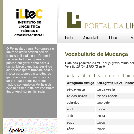
Início
Vocabulário
Lince
Ac
O Portal da Língua Portuguesa é
um repositório organizado de
Vocabulário de Mudança
recursos linguísticos. Pretende
ser orientado tanto para o
público em geral como para a
Lista das palavras do VOP cuja grafia muda c
comunidade científica, servindo
Versão 1943->1990 (Brasil)
de apoio a quem trabalha com a
língua portuguesa e a todos os
a
b
c
d
e
f
g
h
i
j
k
l
m
que têm interesse ou dúvidas
sobre o seu funcionamento.
Ortografia Antiga
Ortografia Nova
Nota
Todo o conteúdo do Portal
é de
livre acesso e está em constante
zé-da-véstia
zé da véstia
desenvolvimento.
ler mais
zé-dos-anzóis
zé dos anzois
zebróide
zebroide
zéida
zeida
zoéia
zoeia
zóico
zoico
zóide
zoide