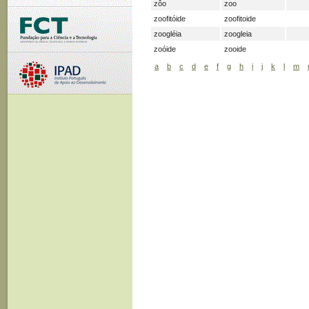
zôo
zoo
zoofitóide
zoofitoide
zoogléia
zoogleia
zoóide
zooide
a
b
c
d
e
f
g
h
i
j
k
l
m