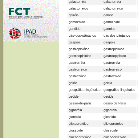
galactorréia
galactorreia
galactorréico
galactorreico
galiléia
galileia
gamozóide
gamozoide
ganóide
ganoide
gás-dos-pântanos
gás dos pântanos
gaspóia
gaspoia
gastrepiplóico
gastrepiploico
gastroepiplóico
gastroepiploico
gastrorréia
gastrorreia
gastrorréico
gastrorreico
gastrozóide
gastrozoide
geléia
geleia
geográfico-lingüístico
geográfico-linguístico
geóide
geoide
gesso-de-paris
gesso de Paris
gigantéia
giganteia
glenóide
glenoide
gliptoprotéico
gliptoproteico
glossóide
glossoide
glucocorticóide
glucocorticoide