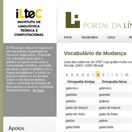
Início
Vocabulário
Lince
Ac
O Portal da Língua Portuguesa é
um repositório organizado de
Vocabulário de Mudança
recursos linguísticos. Pretende
ser orientado tanto para o
público em geral como para a
Lista das palavras do VOP cuja grafia muda c
comunidade científica, servindo
Versão 1943->1990 (Brasil)
de apoio a quem trabalha com a
língua portuguesa e a todos os
a
b
c
d
e
f
g
h
i
j
k
l
m
que têm interesse ou dúvidas
sobre o seu funcionamento.
Ortografia Antiga
Ortografia Nova
Todo o conteúdo do Portal
é de
livre acesso e está em constante
gabróico
gabroico
desenvolvimento.
ler mais
gadóide
gadoide
gaibéia
gaibeia
gaita-de-beiços
gaita de beiços
gaita-de-foles
gaita de foles
gaiúta
gaiuta
galactóide
galactoide