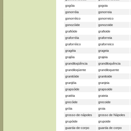
gogóia
gogoia
gonorréia
gonorreia
gonorréico
gonorreico
gonozóide
gonozoide
grafióide
grafioide
graforréia
graforreia
graforréico
graforreico
gragéia
grageia
grajéia
grajeia
grandiloqüência
grandiloquência
grandiloqüente
grandiloquente
granitóide
granitoide
granjéia
granjeia
grapsóide
grapsoide
gratéia
grateia
grecóide
grecoide
gróia
groia
grosso-de-nápoles
grosso de Nápoles
grupóide
grupoide
guarda-de-corpo
guarda de corpo