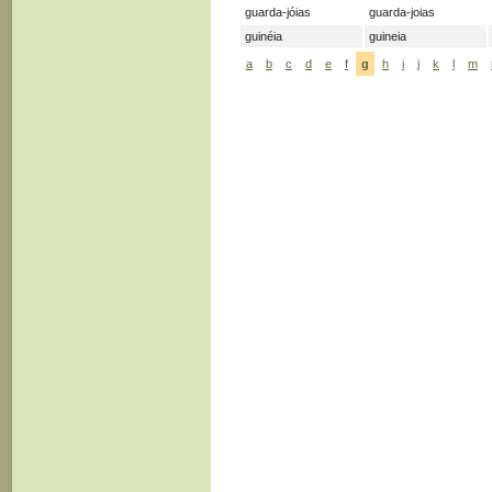
guarda-jóias
guarda-joias
guinéia
guineia
a
b
c
d
e
f
g
h
i
j
k
l
m