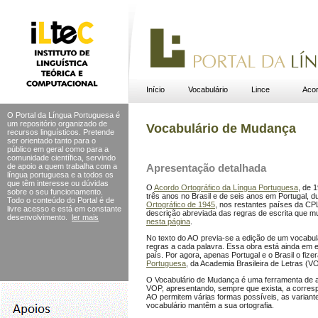
Início
Vocabulário
Lince
Acor
O Portal da Língua Portuguesa é
um repositório organizado de
Vocabulário de Mudança
recursos linguísticos. Pretende
ser orientado tanto para o
público em geral como para a
comunidade científica, servindo
de apoio a quem trabalha com a
Apresentação detalhada
língua portuguesa e a todos os
que têm interesse ou dúvidas
O
Acordo Ortográfico da Língua Portuguesa
, de 
sobre o seu funcionamento.
três anos no Brasil e de seis anos em Portugal, du
Todo o conteúdo do Portal
é de
Ortográfico de 1945
, nos restantes países da CP
livre acesso e está em constante
descrição abreviada das regras de escrita que 
desenvolvimento.
ler mais
nesta página
.
No texto do AO previa-se a edição de um vocabulári
regras a cada palavra. Essa obra está ainda em 
país. Por agora, apenas Portugal e o Brasil o fiz
Portuguesa
, da Academia Brasileira de Letras (V
O Vocabulário de Mudança é uma ferramenta de au
VOP, apresentando, sempre que exista, a corres
AO permitem várias formas possíveis, as variant
vocabulário mantêm a sua ortografia.