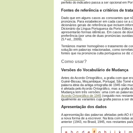
perfeito do indicativo passa a ser opcional em Po
Fontes de referência e critérios de tra
Dado que em alguns casos as consoantes que não 
pronúncia. Para estabelecer em cada caso se a c
dicionários gerais de referência que incluem inf
Dicionário da Língua Portuguesa da Porto Editor
apresentarão formas idênticas. Em casos de dúv
preferência (por uma de duas pronúncias ouvidas),
(5.ª ed., 2009).
Tentámos manter homogéneo o tratamento de cons
solução em palavras relacionadas, como
torrefat
fontes que na pronúncia culta portuguesa se diz
c
Como usar?
Versões do Vocabulário de Mudança
Antes do Acordo Ortográfico, a grafia com que era
Guiné-Bissau, Moçambique, Portugal, São Tomé e P
palavra
ideia
da antiga ortografia de 1945 não mu
é afetada pelo Acordo Ortográfico, mas a grafia d
Mudança tem três versões: uma com as palavr
Acordo Ortográfico de 1945
(seguido nos restante
igualmente as variantes cuja grafia passa a ser
Apresentação dos dados
A apresentação das palavras afetadas pelo AO é f
a nova forma de a escrever. Na lista com todas a
anterior (1943, no Brasil, 1945, nos restantes p