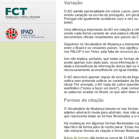
Variação
O AO admite opcionalidade em vários casos, perm
existiu variação na escrita do português, em ger
Portugal são igualmente aceitáveis
ouro
e
oiro
ou
bebé
).
Uma diferença importante do AO em relação a refo
sendo cada forma variante de uma palavra oficial
documentos oficiais respeitantes aos países da 
Seguimos no Vocabulário de Mudança a interpreta
entre o Brasil e os restantes países. Isto signifi
nos PALOP e em Timor, pela falta de recursos já 
Isto não implica, portanto, que todas as formas
aceite apenas num dado país, essa informação é r
dada a inexistência de informação desse tipo n
necessariamente aconselháveis em igual medida.
O AO descreve apenas regras de escrita da língua
unifica nem pretende unificar as variedades da l
oficial. Por exemplo, o AO nada diz sobre questõ
a
+
infinitivo ("estou a fazer um texto"), mais co
as palavras usadas no Brasil, ou que
abre-latas
Formas de citação
O Vocabulário de Mudança baseia-se nas formas de
adjetivo
abstracto
muda para
abstrato
, mas não q
que representa todas as formas flexionadas a si 
Há mudanças em algumas formas flexionadas cuj
diacrítico da forma
pára
do verbo
parar
. Estas mu
não misturar formas de citação e formas flexionad
A
lista de formas
não inclui os cerca de 13 000 ve