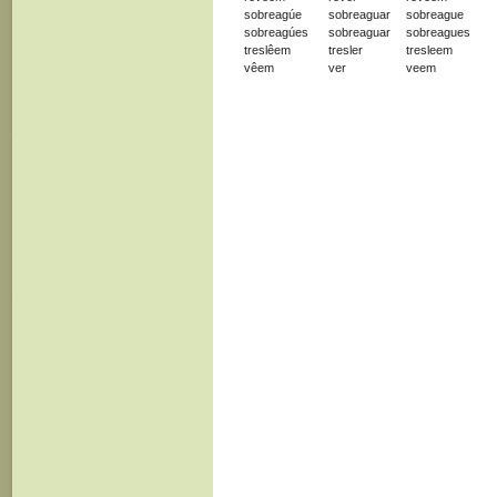
sobreagúe
sobreaguar
sobreague
sobreagúes
sobreaguar
sobreagues
treslêem
tresler
tresleem
vêem
ver
veem