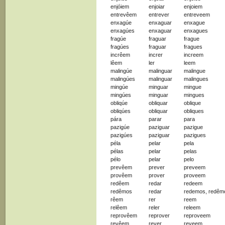
enjóiem
enjoiar
enjoiem
entrevêem
entrever
entreveem
enxagúe
enxaguar
enxague
enxagúes
enxaguar
enxagues
fragúe
fraguar
frague
fragúes
fraguar
fragues
incrêem
increr
increem
lêem
ler
leem
malingúe
malinguar
malingue
malingúes
malinguar
malingues
mingúe
minguar
mingue
mingúes
minguar
mingues
obliqúe
obliquar
oblique
obliqúes
obliquar
obliques
pára
parar
para
pazigúe
paziguar
pazigue
pazigúes
paziguar
pazigues
péla
pelar
pela
pélas
pelar
pelas
pélo
pelar
pelo
prevêem
prever
preveem
provêem
prover
proveem
redêem
redar
redeem
redêmos
redar
redemos, redêm
rêem
rer
reem
relêem
reler
releem
reprovêem
reprover
reproveem
revêem
rever
reveem