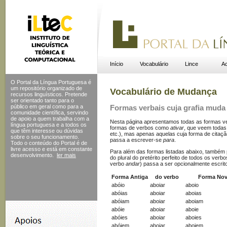
Início
Vocabulário
Lince
Ac
O Portal da Língua Portuguesa é
um repositório organizado de
Vocabulário de Mudança
recursos linguísticos. Pretende
ser orientado tanto para o
público em geral como para a
Formas verbais cuja grafia muda
comunidade científica, servindo
de apoio a quem trabalha com a
Nesta página apresentamos todas as formas verb
língua portuguesa e a todos os
formas de verbos como
ativar
, que veem todas
que têm interesse ou dúvidas
etc.), mas apenas aquelas cuja forma de cita
sobre o seu funcionamento.
passa a escrever-se
para
.
Todo o conteúdo do Portal
é de
livre acesso e está em constante
Para além das formas listadas abaixo, também 
desenvolvimento.
ler mais
do plural do pretérito perfeito de todos os ver
verbo
andar
) passa a ser opcionalmente escrit
Forma Antiga
do verbo
Forma No
abóio
aboiar
aboio
abóias
aboiar
aboias
abóiam
aboiar
aboiam
abóie
aboiar
aboie
abóies
aboiar
aboies
abóiem
aboiar
aboiem