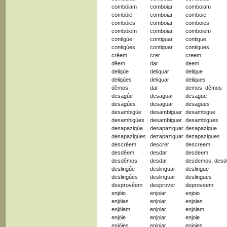
combóiam
comboiar
comboiam
combóie
comboiar
comboie
combóies
comboiar
comboies
combóiem
comboiar
comboiem
contigúe
contiguar
contigue
contigúes
contiguar
contigues
crêem
crer
creem
dêem
dar
deem
deliqúe
deliquar
delique
deliqúes
deliquar
deliques
dêmos
dar
demos, dêmos
desagúe
desaguar
desague
desagúes
desaguar
desagues
desambigúe
desambiguar
desambigue
desambigúes
desambiguar
desambigues
desapazigúe
desapaziguar
desapazigue
desapazigúes
dezapaziguar
dezapazigues
descrêem
descrer
descreem
desdêem
desdar
desdeem
desdêmos
desdar
desdemos, des
deslingúe
deslinguar
deslingue
deslingúes
deslinguar
deslingues
desprovêem
desprover
deproveem
enjóio
enjoiar
enjoio
enjóias
enjoiar
enjoias
enjóiam
enjoiar
enjoiam
enjóie
enjoiar
enjoie
enjóies
enjoiar
enjoies