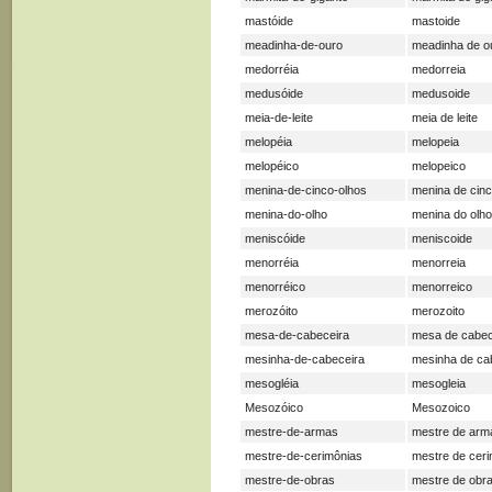
mastóide
mastoide
meadinha-de-ouro
meadinha de o
medorréia
medorreia
medusóide
medusoide
meia-de-leite
meia de leite
melopéia
melopeia
melopéico
melopeico
menina-de-cinco-olhos
menina de cinc
menina-do-olho
menina do olho
meniscóide
meniscoide
menorréia
menorreia
menorréico
menorreico
merozóito
merozoito
mesa-de-cabeceira
mesa de cabec
mesinha-de-cabeceira
mesinha de ca
mesogléia
mesogleia
Mesozóico
Mesozoico
mestre-de-armas
mestre de arm
mestre-de-cerimônias
mestre de cer
mestre-de-obras
mestre de obr