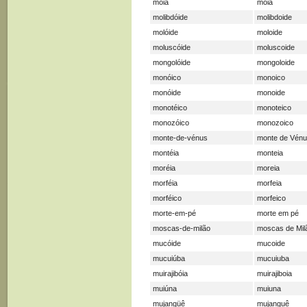
móia
moia
molibdóide
molibdoide
molóide
moloide
moluscóide
moluscoide
mongolóide
mongoloide
monóico
monoico
monóide
monoide
monotéico
monoteico
monozóico
monozoico
monte-de-vénus
monte de Vén
montéia
monteia
moréia
moreia
morféia
morfeia
morféico
morfeico
morte-em-pé
morte em pé
moscas-de-milão
moscas de Mil
mucóide
mucoide
mucuiúba
mucuiuba
muirajibóia
muirajiboia
muiúna
muiuna
mujangüê
mujanguê