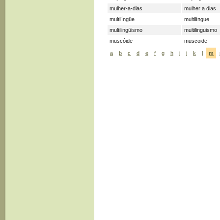
mulher-a-dias
mulher a dias
multilíngüe
multilíngue
multilingüismo
multilinguismo
muscóide
muscoide
a
b
c
d
e
f
g
h
i
j
k
l
m