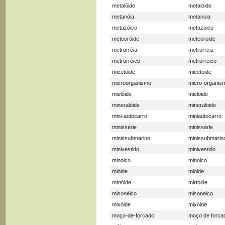
metalóide
metaloide
metanóia
metanoia
metazóico
metazoico
meteoróide
meteoroide
metrorréia
metrorreia
metrorréico
metrorreico
micetóide
micetoide
microorganismo
micro-organis
mielóide
mieloide
mineralóide
mineraloide
mini-autocarro
miniautocarro
minissérie
minissérie
minissubmarino
minissubmarin
minivestido
minivestido
minóico
minoico
mióide
mioide
mirtóide
mirtoide
misonéico
misoneico
mixóide
mixoide
moço-de-forcado
moço de forca