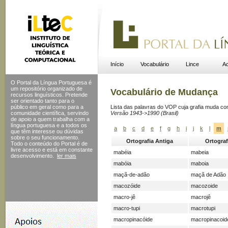
Início
Vocabulário
Lince
Ac
O Portal da Língua Portuguesa é
um repositório organizado de
Vocabulário de Mudança
recursos linguísticos. Pretende
ser orientado tanto para o
público em geral como para a
Lista das palavras do VOP cuja grafia muda c
comunidade científica, servindo
Versão 1943->1990 (Brasil)
de apoio a quem trabalha com a
língua portuguesa e a todos os
a
b
c
d
e
f
g
h
i
j
k
l
m
que têm interesse ou dúvidas
sobre o seu funcionamento.
Ortografia Antiga
Ortograf
Todo o conteúdo do Portal
é de
livre acesso e está em constante
mabéia
mabeia
desenvolvimento.
ler mais
mabóia
maboia
maçã-de-adão
maçã de Adão
macozóide
macozoide
macro-jê
macrojê
macro-tupi
macrotupi
macropinacóide
macropinacoid