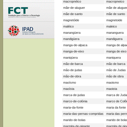
macropnéico
macropneico
mãe-de-aluguer
mãe de alugue
mãe-de-santo
mãe de santo
magnetóide
magnetoide
maléico
maleico
manangüera
mananguera
mandigüera
mandiguera
manga-de-alpaca
manga de alpa
manga-de-eixo
manga de eixo
maniqüera
maniquera
mão-de-barca
mão de barca
mão-de-judas
mão de Judas
mão-de-obra
mão de obra
maoísmo
maoismo
maoísta
maoista
marca-de-judas
marca de Jud
marco-de-colónia
marco de Colô
maria-da-fonte
maria da fonte
maria-das-pernas-compridas
maria das per
marido-de-bolas
marido de bola
marmita-de-gigante
marmita de gig