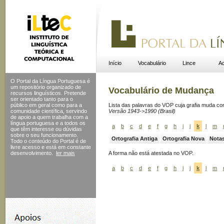
Início
Vocabulário
Lince
Ac
O Portal da Língua Portuguesa é
um repositório organizado de
Vocabulário de Mudança
recursos linguísticos. Pretende
ser orientado tanto para o
público em geral como para a
Lista das palavras do VOP cuja grafia muda c
comunidade científica, servindo
Versão 1943->1990 (Brasil)
de apoio a quem trabalha com a
língua portuguesa e a todos os
a
b
c
d
e
f
g
h
i
j
k
l
m
que têm interesse ou dúvidas
sobre o seu funcionamento.
Ortografia Antiga
Ortografia Nova
Nota
Todo o conteúdo do Portal
é de
livre acesso e está em constante
desenvolvimento.
ler mais
A forma
não está atestada no VOP.
a
b
c
d
e
f
g
h
i
j
k
l
m