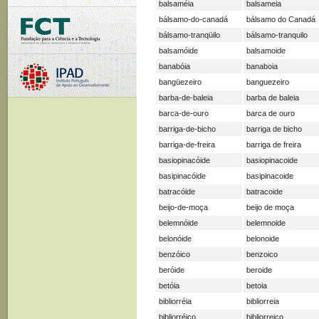
balsaméia
balsameia
bálsamo-do-canadá
bálsamo do Canadá
bálsamo-tranqüilo
bálsamo-tranquilo
balsamóide
balsamoide
banabóia
banaboia
bangüezeiro
banguezeiro
barba-de-baleia
barba de baleia
barca-de-ouro
barca de ouro
barriga-de-bicho
barriga de bicho
barriga-de-freira
barriga de freira
basiopinacóide
basiopinacoide
basipinacóide
basipinacoide
batracóide
batracoide
beijo-de-moça
beijo de moça
belemnóide
belemnoide
belonóide
belonoide
benzóico
benzoico
beróide
beroide
betóia
betoia
bibliorréia
bibliorreia
bibliorréico
bibliorreico