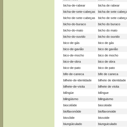
bicha-de-rabear
bicha de rabear
bicha-de-sete-cabeças
bicha de sete cabeç
bicho-de-sete-cabeças
bicho de sete cabeç
bicho-do-buraco
bicho do buraco
bicho-do-mato
bicho do mato
bicho-do-ouvido
bicho do ouvido
bico-de-gás
bico de gás
bico-de-gavião
bico de gavião
bico-de-mocho
bico de mocho
bico-de-obra
bico de obra
bico-de-pato
bico de pato
bife-de-caneca
bife de caneca
bilhete-de-identidade
bilhete de identidade
bilhete-de-visita
bilhete de visita
bilíngüe
bilíngue
bilingüismo
bilinguismo
biocolóide
biocoloide
bioflavonóide
bioflavonoide
bissóide
bissoide
biungüiculado
biunguiculado