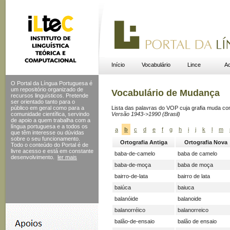
Início
Vocabulário
Lince
Ac
O Portal da Língua Portuguesa é
um repositório organizado de
Vocabulário de Mudança
recursos linguísticos. Pretende
ser orientado tanto para o
público em geral como para a
Lista das palavras do VOP cuja grafia muda c
comunidade científica, servindo
Versão 1943->1990 (Brasil)
de apoio a quem trabalha com a
língua portuguesa e a todos os
a
b
c
d
e
f
g
h
i
j
k
l
m
que têm interesse ou dúvidas
sobre o seu funcionamento.
Ortografia Antiga
Ortografia Nova
Todo o conteúdo do Portal
é de
livre acesso e está em constante
baba-de-camelo
baba de camelo
desenvolvimento.
ler mais
baba-de-moça
baba de moça
bairro-de-lata
bairro de lata
baiúca
baiuca
balanóide
balanoide
balanorréico
balanorreico
balão-de-ensaio
balão de ensaio