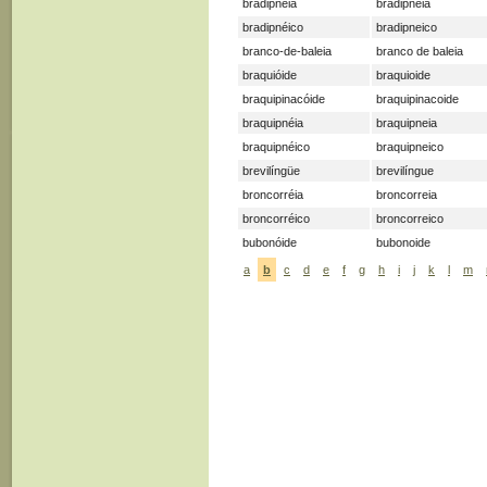
bradipnéia
bradipneia
bradipnéico
bradipneico
branco-de-baleia
branco de baleia
braquióide
braquioide
braquipinacóide
braquipinacoide
braquipnéia
braquipneia
braquipnéico
braquipneico
brevilíngüe
brevilíngue
broncorréia
broncorreia
broncorréico
broncorreico
bubonóide
bubonoide
a
b
c
d
e
f
g
h
i
j
k
l
m