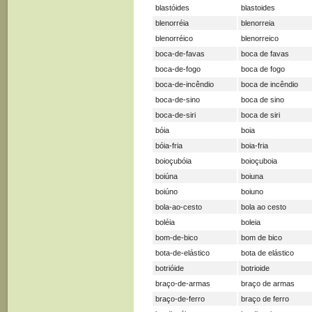
blastóides
blastoides
blenorréia
blenorreia
blenorréico
blenorreico
boca-de-favas
boca de favas
boca-de-fogo
boca de fogo
boca-de-incêndio
boca de incêndio
boca-de-sino
boca de sino
boca-de-siri
boca de siri
bóia
boia
bóia-fria
boia-fria
boioçubóia
boioçuboia
boiúna
boiuna
boiúno
boiuno
bola-ao-cesto
bola ao cesto
boléia
boleia
bom-de-bico
bom de bico
bota-de-elástico
bota de elástico
botrióide
botrioide
braço-de-armas
braço de armas
braço-de-ferro
braço de ferro