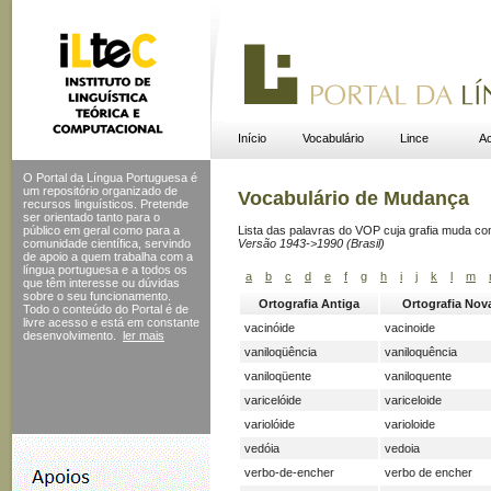
Início
Vocabulário
Lince
Ac
O Portal da Língua Portuguesa é
um repositório organizado de
Vocabulário de Mudança
recursos linguísticos. Pretende
ser orientado tanto para o
público em geral como para a
Lista das palavras do VOP cuja grafia muda c
comunidade científica, servindo
Versão 1943->1990 (Brasil)
de apoio a quem trabalha com a
língua portuguesa e a todos os
a
b
c
d
e
f
g
h
i
j
k
l
m
que têm interesse ou dúvidas
sobre o seu funcionamento.
Ortografia Antiga
Ortografia Nov
Todo o conteúdo do Portal
é de
livre acesso e está em constante
vacinóide
vacinoide
desenvolvimento.
ler mais
vaniloqüência
vaniloquência
vaniloqüente
vaniloquente
varicelóide
variceloide
variolóide
varioloide
vedóia
vedoia
verbo-de-encher
verbo de encher