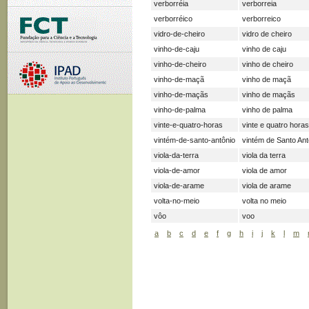
verborréia
verborreia
verborréico
verborreico
vidro-de-cheiro
vidro de cheiro
vinho-de-caju
vinho de caju
vinho-de-cheiro
vinho de cheiro
vinho-de-maçã
vinho de maçã
vinho-de-maçãs
vinho de maçãs
vinho-de-palma
vinho de palma
vinte-e-quatro-horas
vinte e quatro horas
vintém-de-santo-antônio
vintém de Santo Ant
viola-da-terra
viola da terra
viola-de-amor
viola de amor
viola-de-arame
viola de arame
volta-no-meio
volta no meio
vôo
voo
a
b
c
d
e
f
g
h
i
j
k
l
m