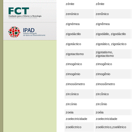
zénite
zênite
zenónico
zenônico
zignémea
zignêmea
zigodáctilo
zigodátilo, zigodáctilo
zigotáctico
zigotático, zigotáctico
zigotatismo,
zigotactismo
zigotactismo
zimogénico
zimogênico
zimogénio
zimogênio
zimosiómetro
zimosiômetro
zircónico
zircônico
zircónio
zircônio
zoeia
zoéia
zoelectricidade
zoelectricidade
zoeléctrico
zoeléctrico,zoelétrico