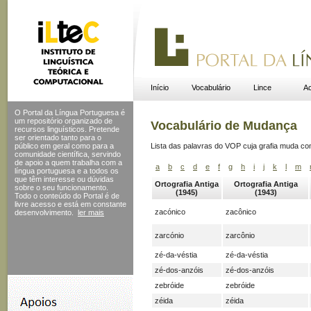
Início
Vocabulário
Lince
Ac
O Portal da Língua Portuguesa é
um repositório organizado de
Vocabulário de Mudança
recursos linguísticos. Pretende
ser orientado tanto para o
público em geral como para a
Lista das palavras do VOP cuja grafia muda c
comunidade científica, servindo
de apoio a quem trabalha com a
a
b
c
d
e
f
g
h
i
j
k
l
m
língua portuguesa e a todos os
que têm interesse ou dúvidas
Ortografia Antiga
Ortografia Antiga
sobre o seu funcionamento.
(1945)
(1943)
Todo o conteúdo do Portal
é de
livre acesso e está em constante
zacónico
zacônico
desenvolvimento.
ler mais
zarcónio
zarcônio
zé-da-véstia
zé-da-véstia
zé-dos-anzóis
zé-dos-anzóis
zebróide
zebróide
zéida
zéida