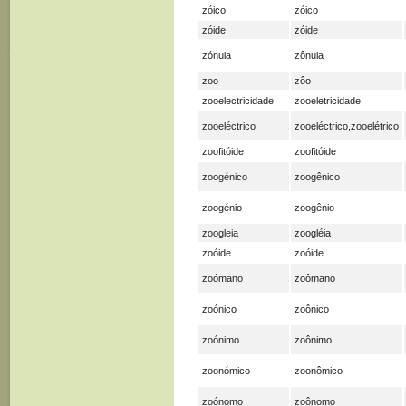
zóico
zóico
zóide
zóide
zónula
zônula
zoo
zôo
zooelectricidade
zooeletricidade
zooeléctrico
zooeléctrico,zooelétrico
zoofitóide
zoofitóide
zoogénico
zoogênico
zoogénio
zoogênio
zoogleia
zoogléia
zoóide
zoóide
zoómano
zoômano
zoónico
zoônico
zoónimo
zoônimo
zoonómico
zoonômico
zoónomo
zoônomo