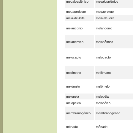
megalosplénico
megalosplênico
megaprojecto
megaprojeto
meia-de-leite
meia-de-leite
melancónio
melancônio
melanémico
melanêmico
melocacto
melocacto
melómano
melômano
melómelo
melômelo
melopeia
melopéia
melopeico
melopéico
membranogéneo
membranogêneo
ménade
mênade