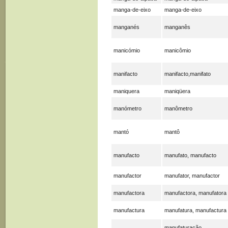
manga-de-eixo
manga-de-eixo
manganés
manganês
manicómio
manicômio
manifacto
manifacto,manifato
maniquera
maniqüera
manómetro
manômetro
mantó
mantô
manufacto
manufato, manufacto
manufactor
manufator, manufactor
manufactora
manufactora, manufatora
manufactura
manufatura, manufactura
manufaturação,