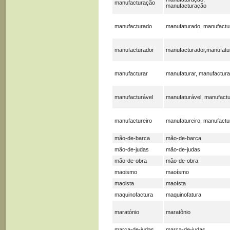
manufacturação
manufacturação
manufacturado
manufaturado, manufactu
manufacturador
manufacturador,manufatu
manufacturar
manufaturar, manufactura
manufacturável
manufaturável, manufactu
manufactureiro
manufatureiro, manufactu
mão-de-barca
mão-de-barca
mão-de-judas
mão-de-judas
mão-de-obra
mão-de-obra
maoismo
maoísmo
maoista
maoísta
maquinofactura
maquinofatura
maratónio
maratônio
marca-de-judas
marca-de-judas