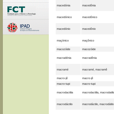
macedónia
macedônia
macedónico
macedônico
macedónio
macedônio
maçónico
maçônico
macozóide
macozóide
macradénia
macradênia
macramé
macramé, macramê
macro-jê
macro-jê
macro-tupi
macro-tupi
macrodactilia
macrodactilia, macrodatili
macrodáctilo
macrodáctilo, macrodátilo