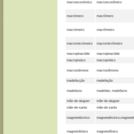
macroeconómico
macroeconômico
macrómero
macrômero
macrómetro
macrômetro
macromicrómetro
macromicrômetro
macropinacóide
macropinacóide
macropneico
macropnéico
macrostémone
macrostêmone
madefacção
madefação
madefacto
madefato, madefacto
mãe-de-aluguer
mãe-de-aluguer
mãe-de-santo
mãe-de-santo
magneteléctrico
magneteléctrico,magnetel
magnetofónico
magnetofônico