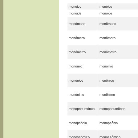
monóico
monóico
monóide
monóide
monómano
monômano
monómero
monômero
monómetro
monômetro
monómio
monômio
monónico
monônico
monónimo
monônimo
monopneumóneo
monopneumôneo
monopsónio
monopsônio
monossómico
monossômico