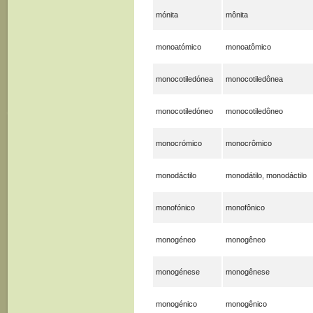
mónita
mônita
monoatómico
monoatômico
monocotiledónea
monocotiledônea
monocotiledóneo
monocotiledôneo
monocrómico
monocrômico
monodáctilo
monodátilo, monodáctilo
monofónico
monofônico
monogéneo
monogêneo
monogénese
monogênese
monogénico
monogênico