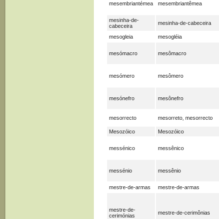
mesembriantémea
mesembriantêmea
mesinha-de-
mesinha-de-cabeceira
cabeceira
mesogleia
mesogléia
mesómacro
mesômacro
mesómero
mesômero
mesónefro
mesônefro
mesorrecto
mesorreto, mesorrecto
Mesozóico
Mesozóico
messénico
messênico
messénio
messênio
mestre-de-armas
mestre-de-armas
mestre-de-
mestre-de-cerimônias
cerimónias