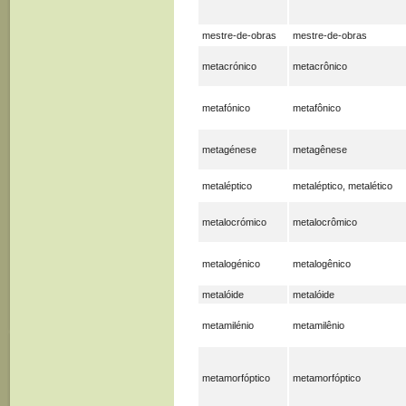
mestre-de-obras
mestre-de-obras
metacrónico
metacrônico
metafónico
metafônico
metagénese
metagênese
metaléptico
metaléptico, metalético
metalocrómico
metalocrômico
metalogénico
metalogênico
metalóide
metalóide
metamilénio
metamilênio
metamorfóptico
metamorfóptico