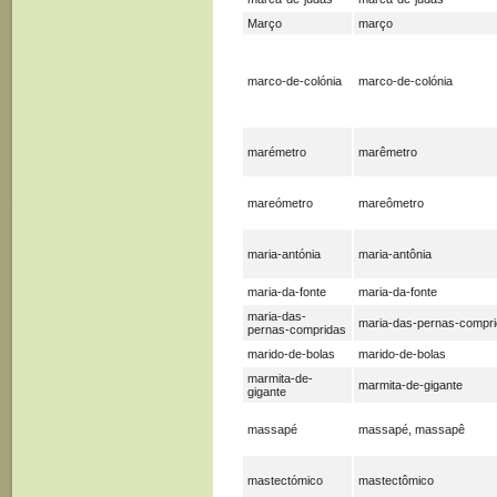
Março
março
marco-de-colónia
marco-de-colónia
marémetro
marêmetro
mareómetro
mareômetro
maria-antónia
maria-antônia
maria-da-fonte
maria-da-fonte
maria-das-
maria-das-pernas-compr
pernas-compridas
marido-de-bolas
marido-de-bolas
marmita-de-
marmita-de-gigante
gigante
massapé
massapé, massapê
mastectómico
mastectômico