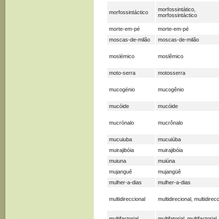
morfossintático,
morfossintáctico
morfossintáctico
morte-em-pé
morte-em-pé
moscas-de-milão
moscas-de-milão
moslémico
moslêmico
moto-serra
motosserra
mucogénio
mucogênio
mucóide
mucóide
mucrónalo
mucrônalo
mucuiuba
mucuiúba
muirajibóia
muirajibóia
muiuna
muiúna
mujanguê
mujangüê
mulher-a-dias
mulher-a-dias
multidireccional
multidirecional, multidirec
multifactorial
multifatorial, multifactorial