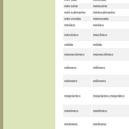
mini-série
minissérie
mini-submarino
minissubmarino
mini-vestido
minivestido
minóico
minóico
miocénico
miocênico
mióide
mióide
miomectómico
miomectômico
miómero
miômero
miómetro
miômetro
miopráctico
miopráctico,mioprático
miotómico
miotômico
miriónimo
miriônimo