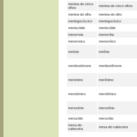
menina-de-cinco-
menina-de-cinco-olhos
olhos
menina-do-olho
menina-do-olho
meningocóccico
meningocócico
meniscóide
meniscóide
menorreia
menorréia
menorreico
menorréico
meónio
meônio
meridostémone
meridostêmone
merónimo
merônimo
merotómico
merotômico
meroxénio
meroxênio
merozóito
merozóito
mesa-de-
mesa-de-cabeceira
cabeceira