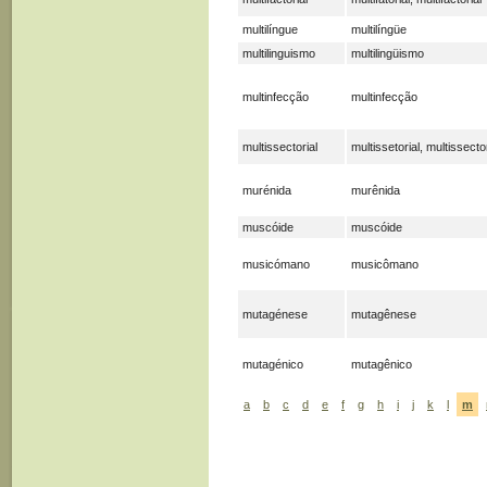
multilíngue
multilíngüe
multilinguismo
multilingüismo
multinfecção
multinfecção
multissectorial
multissetorial, multissector
murénida
murênida
muscóide
muscóide
musicómano
musicômano
mutagénese
mutagênese
mutagénico
mutagênico
a
b
c
d
e
f
g
h
i
j
k
l
m