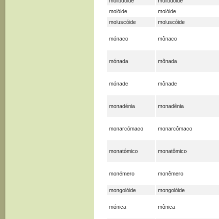
molibdóide
molibdóide
molóide
molóide
moluscóide
moluscóide
mónaco
mônaco
mónada
mônada
mónade
mônade
monadénia
monadênia
monarcómaco
monarcômaco
monatómico
monatômico
monémero
monêmero
mongolóide
mongolóide
mónica
mônica