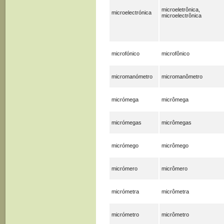
microeletrônica,
microelectrónica
microelectrônica
microfónico
microfônico
micromanómetro
micromanômetro
micrómega
micrômega
micrómegas
micrômegas
micrómego
micrômego
micrómero
micrômero
micrómetra
micrômetra
micrómetro
micrômetro