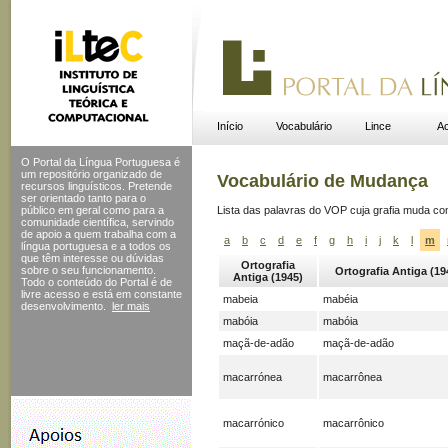
Início
Vocabulário
Lince
Ac
O Portal da Língua Portuguesa é
um repositório organizado de
Vocabulário de Mudança
recursos linguísticos. Pretende
ser orientado tanto para o
público em geral como para a
Lista das palavras do VOP cuja grafia muda c
comunidade científica, servindo
de apoio a quem trabalha com a
a
b
c
d
e
f
g
h
i
j
k
l
m
língua portuguesa e a todos os
que têm interesse ou dúvidas
Ortografia
sobre o seu funcionamento.
Ortografia Antiga (19
Antiga (1945)
Todo o conteúdo do Portal
é de
livre acesso e está em constante
mabeia
mabéia
desenvolvimento.
ler mais
mabóia
mabóia
maçã-de-adão
maçã-de-adão
macarrónea
macarrônea
macarrónico
macarrônico