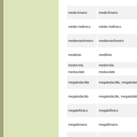
medicómano
medicômano
médio-helénico
médio-helênico
mediomarémetro
mediomarêmetro
mediónio
mediônio
medorreia
medorréia
medusóide
medusóide
megalodactilia
megalodactilia, megalodati
megalodáctilo
megalodáctilo, megalodáti
megalofónico
megalofônico
megalómano
megalômano