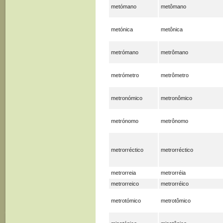
metómano
metômano
metónica
metônica
metrómano
metrômano
metrómetro
metrômetro
metronómico
metronômico
metrónomo
metrônomo
metrorréctico
metrorréctico
metrorreia
metrorréia
metrorreico
metrorréico
metrotómico
metrotômico