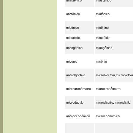
miasténico
miastênico
miatónico
miatônico
micénico
micênico
micetóide
micetóide
micogénico
micogênico
micónio
micônio
microbjectiva
microbjectiva,microbjetiva
microcronómetro
microcronômetro
microdáctilo
microdáctilo, microdátilo
microeconómico
microeconômico