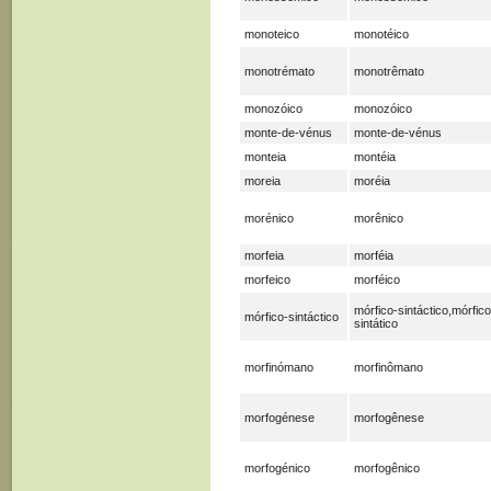
monoteico
monotéico
monotrémato
monotrêmato
monozóico
monozóico
monte-de-vénus
monte-de-vénus
monteia
montéia
moreia
moréia
morénico
morênico
morfeia
morféia
morfeico
morféico
mórfico-sintáctico,mórfico
mórfico-sintáctico
sintático
morfinómano
morfinômano
morfogénese
morfogênese
morfogénico
morfogênico