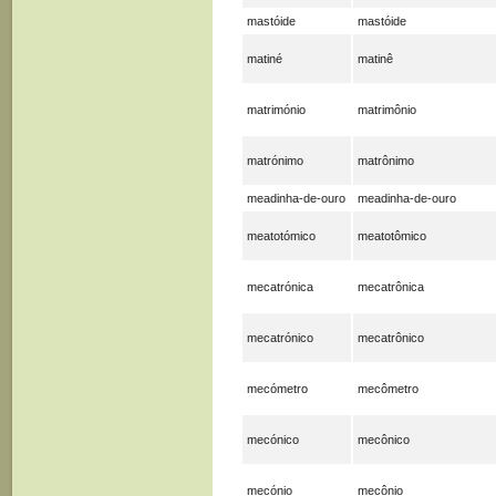
mastóide
mastóide
matiné
matinê
matrimónio
matrimônio
matrónimo
matrônimo
meadinha-de-ouro
meadinha-de-ouro
meatotómico
meatotômico
mecatrónica
mecatrônica
mecatrónico
mecatrônico
mecómetro
mecômetro
mecónico
mecônico
mecónio
mecônio