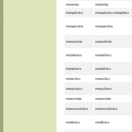
metanóia
metanóia
metapéctico
metapéctico,metapético
metapectina
metapectina
metastómio
metastômio
metatiónico
metatiônico
metatónico
metatônico
metazóico
metazóico
metazónico
metazônico
meteoróide
meteoróide
meteoronómico
meteoronômico
metilénico
metilênico