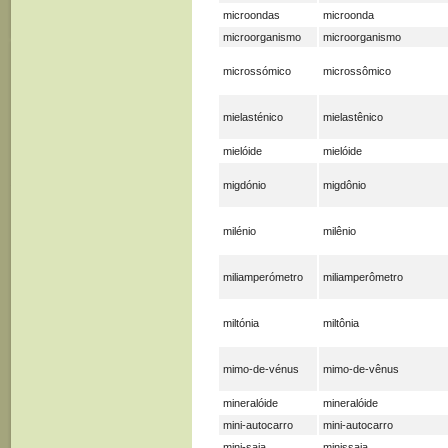
microondas
microonda
microorganismo
microorganismo
microssómico
microssômico
mielasténico
mielastênico
mielóide
mielóide
migdónio
migdônio
milénio
milênio
miliamperómetro
miliamperômetro
miltónia
miltônia
mimo-de-vénus
mimo-de-vênus
mineralóide
mineralóide
mini-autocarro
mini-autocarro
mini-saia
minissaia