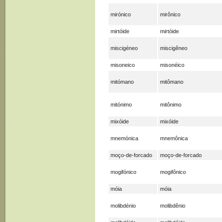
mirónico
mirônico
mirtóide
mirtóide
miscigéneo
miscigêneo
misoneico
misonéico
mitómano
mitômano
mitónimo
mitônimo
mixóide
mixóide
mnemónica
mnemônica
moço-de-forcado
moço-de-forcado
mogifónico
mogifônico
móia
móia
molibdénio
molibdênio