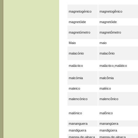
magnetogénico
magnetogênico
magnetóide
magnetóide
magnetómetro
magnetômetro
Maio
maio
malacónio
malacônio
maláctico
maláctico,malático
malcómia
malcômia
maleico
maléico
malencónico
malencônico
malónico
malônico
mananguera
manangüera
mandiguera
mandigüera
manga-de-alpaca
manga-de-alpaca