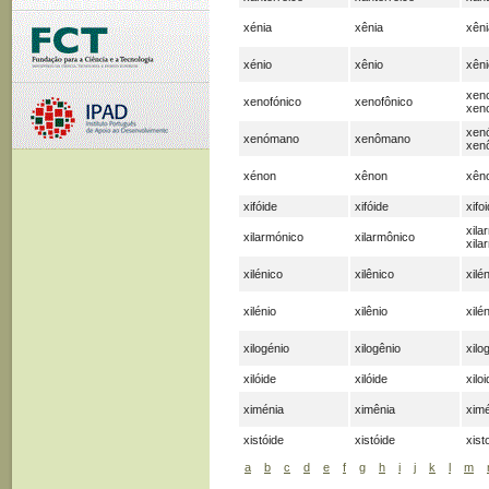
xénia
xênia
xêni
xénio
xênio
xêni
xeno
xenofónico
xenofônico
xen
xen
xenómano
xenômano
xen
xénon
xênon
xên
xifóide
xifóide
xifo
xila
xilarmónico
xilarmônico
xila
xilénico
xilênico
xilé
xilénio
xilênio
xilén
xilogénio
xilogênio
xilo
xilóide
xilóide
xilo
ximénia
ximênia
ximé
xistóide
xistóide
xist
a
b
c
d
e
f
g
h
i
j
k
l
m