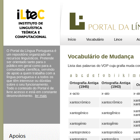
Início
Vocabulário
Lince
Ac
O Portal da Língua Portuguesa é
um repositório organizado de
Vocabulário de Mudança
recursos linguísticos. Pretende
ser orientado tanto para o
público em geral como para a
Lista das palavras do VOP cuja grafia muda c
comunidade científica, servindo
de apoio a quem trabalha com a
a
b
c
d
e
f
g
h
i
j
k
l
m
língua portuguesa e a todos os
que têm interesse ou dúvidas
Ortografia Antiga
Ortografia Antiga
sobre o seu funcionamento.
Or
(1945)
(1943)
Todo o conteúdo do Portal
é de
livre acesso e está em constante
x-acto
x-ato
x-at
desenvolvimento.
ler mais
xan
xantocrómico
xantocrômico
xan
xant
xantogénico
xantogênico
xan
xant
xantogénio
xantogênio
xan
xantoproteico
xantoprotéico
xant
xantorreico
xantorréico
xant