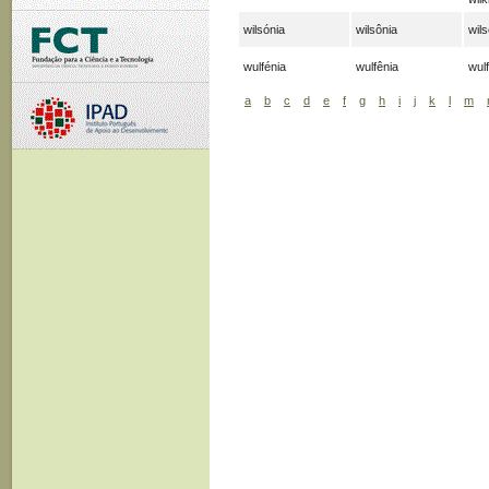
wilsónia
wilsônia
wils
wulfénia
wulfênia
wulf
a
b
c
d
e
f
g
h
i
j
k
l
m