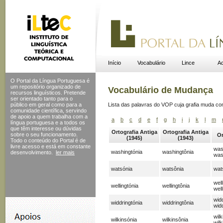
Início
Vocabulário
Lince
Ac
O Portal da Língua Portuguesa é
um repositório organizado de
Vocabulário de Mudança
recursos linguísticos. Pretende
ser orientado tanto para o
público em geral como para a
Lista das palavras do VOP cuja grafia muda c
comunidade científica, servindo
de apoio a quem trabalha com a
a
b
c
d
e
f
g
h
i
j
k
l
m
língua portuguesa e a todos os
que têm interesse ou dúvidas
Ortografia Antiga
Ortografia Antiga
sobre o seu funcionamento.
Or
(1945)
(1943)
Todo o conteúdo do Portal
é de
livre acesso e está em constante
was
washingtónia
washingtônia
desenvolvimento.
ler mais
was
watsónia
watsônia
wat
well
wellingtónia
wellingtônia
well
widd
widdringtónia
widdringtônia
wid
wilk
wilkinsónia
wilkinsônia
wilk