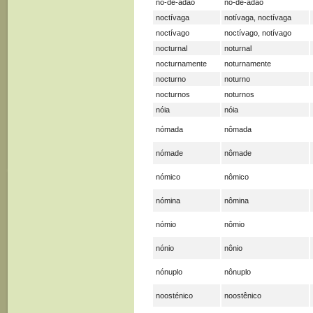
nó-de-adão
nó-de-adão
noctívaga
notívaga, noctívaga
noctívago
noctívago, notívago
nocturnal
noturnal
nocturnamente
noturnamente
nocturno
noturno
nocturnos
noturnos
nóia
nóia
nómada
nômada
nómade
nômade
nómico
nômico
nómina
nômina
nómio
nômio
nónio
nônio
nónuplo
nônuplo
noosténico
noostênico