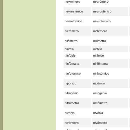
nevrómero
nevrômero
nevrosténico
nevrostênico
nevrotómico
nevrotômico
nictémero
nictêmero
nilómetro
nilômetro
ninfeia
ninféia
ninfóide
ninfóide
ninfómana
ninfômana
ninfotómico
ninfotômico
nipónico
nipônico
nitrogénio
nitrogênio
nitrómetro
nitrômetro
nivénia
nivênia
nivómetro
nivômetro