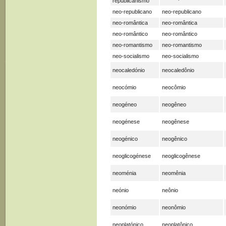
republicanismo
neo-republicano
neo-republicano
neo-romântica
neo-romântica
neo-romântico
neo-romântico
neo-romantismo
neo-romantismo
neo-socialismo
neo-socialismo
neocaledónio
neocaledônio
neocómio
neocômio
neogéneo
neogêneo
neogénese
neogênese
neogénico
neogênico
neoglicogénese
neoglicogênese
neoménia
neomênia
neónio
neônio
neonómio
neonômio
neoplatónico
neoplatônico