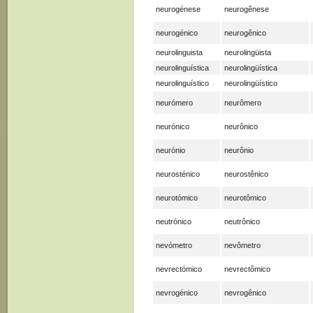
neurogénese
neurogênese
neurogénico
neurogênico
neurolinguista
neurolingüista
neurolinguística
neurolingüística
neurolinguístico
neurolingüístico
neurómero
neurômero
neurónico
neurônico
neurónio
neurônio
neurosténico
neurostênico
neurotómico
neurotômico
neutrónico
neutrônico
nevómetro
nevômetro
nevrectómico
nevrectômico
nevrogénico
nevrogênico