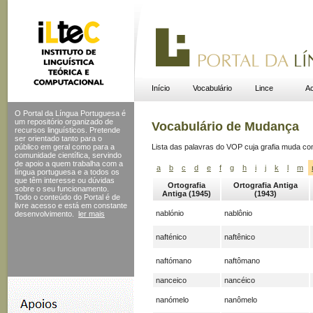
Início
Vocabulário
Lince
Ac
O Portal da Língua Portuguesa é
um repositório organizado de
Vocabulário de Mudança
recursos linguísticos. Pretende
ser orientado tanto para o
público em geral como para a
Lista das palavras do VOP cuja grafia muda c
comunidade científica, servindo
de apoio a quem trabalha com a
a
b
c
d
e
f
g
h
i
j
k
l
m
língua portuguesa e a todos os
que têm interesse ou dúvidas
Ortografia
Ortografia Antiga
sobre o seu funcionamento.
Antiga (1945)
(1943)
Todo o conteúdo do Portal
é de
livre acesso e está em constante
nablónio
nablônio
desenvolvimento.
ler mais
nafténico
naftênico
naftómano
naftômano
nanceico
nancéico
nanómelo
nanômelo