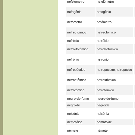
nefelómetro
nefelômetro
nefogénio
nefogênio
nefómetro
nefômetro
nefrectómico
nefrectômico
nefróide
nefróide
nefrolitotómico
nefrolitotômico
nefrónio
nefrônio
nefropéctico
nefropéctico,nefropético
nefrostómico
nefrostômico
nefrotómico
nefrotômico
negro-de-fumo
negro-de-fumo
negróide
negróide
nelsónia
nelsônia
nematóide
nematóide
némete
nêmete