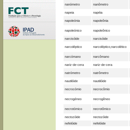
nanómetro
nanômetro
napeia
napéia
napoleónia
napoleônia
napoleónico
napoleônico
narcisóide
narcisóide
narcoléptico
narcoléptico,narcolético
narcómano
narcômano
nariz-de-cera
nariz-de-cera
natrómetro
natrômetro
nautilóide
nautilóide
necrocómio
necrocômio
necrogéneo
necrogêneo
necrotómico
necrotômico
nectozóide
nectozóide
nefelóide
nefelóide