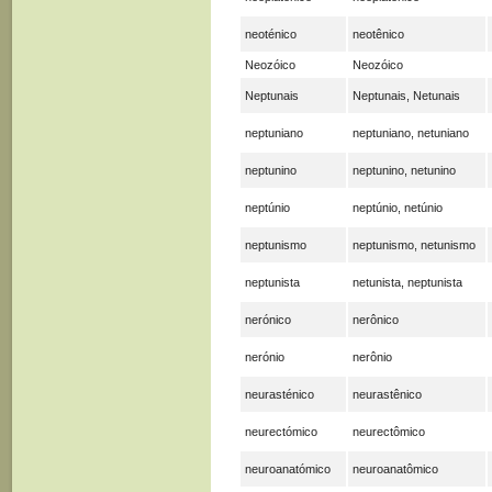
neoténico
neotênico
Neozóico
Neozóico
Neptunais
Neptunais, Netunais
neptuniano
neptuniano, netuniano
neptunino
neptunino, netunino
neptúnio
neptúnio, netúnio
neptunismo
neptunismo, netunismo
neptunista
netunista, neptunista
nerónico
nerônico
nerónio
nerônio
neurasténico
neurastênico
neurectómico
neurectômico
neuroanatómico
neuroanatômico