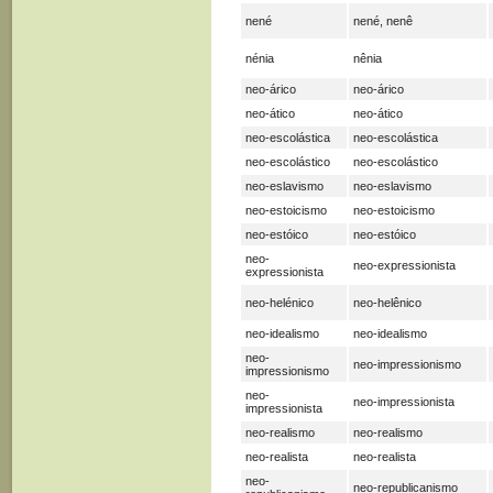
nené
nené, nenê
nénia
nênia
neo-árico
neo-árico
neo-ático
neo-ático
neo-escolástica
neo-escolástica
neo-escolástico
neo-escolástico
neo-eslavismo
neo-eslavismo
neo-estoicismo
neo-estoicismo
neo-estóico
neo-estóico
neo-
neo-expressionista
expressionista
neo-helénico
neo-helênico
neo-idealismo
neo-idealismo
neo-
neo-impressionismo
impressionismo
neo-
neo-impressionista
impressionista
neo-realismo
neo-realismo
neo-realista
neo-realista
neo-
neo-republicanismo