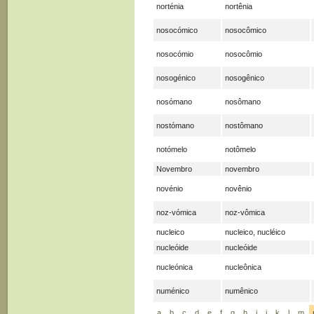
norténia
nortênia
nosocómico
nosocômico
nosocómio
nosocômio
nosogénico
nosogênico
nosómano
nosômano
nostómano
nostômano
notómelo
notômelo
Novembro
novembro
novénio
novênio
noz-vómica
noz-vômica
nucleico
nucleico, nucléico
nucleóide
nucleóide
nucleónica
nucleônica
numénico
numênico
a
b
c
d
e
f
g
h
i
j
k
l
m