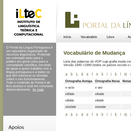
Início
Vocabulário
Lince
Ac
O Portal da Língua Portuguesa é
um repositório organizado de
Vocabulário de Mudança
recursos linguísticos. Pretende
ser orientado tanto para o
público em geral como para a
Lista das palavras do VOP cuja grafia muda c
comunidade científica, servindo
Versão 1945->1990 (todos os países exceto o B
de apoio a quem trabalha com a
língua portuguesa e a todos os
a
b
c
d
e
f
g
h
i
j
k
l
m
que têm interesse ou dúvidas
sobre o seu funcionamento.
Ortografia Antiga
Ortografia Nova
Nota
Todo o conteúdo do Portal
é de
livre acesso e está em constante
x-acto
x-ato
desenvolvimento.
ler mais
xifóide
xifoide
xilóide
xiloide
xistóide
xistoide
a
b
c
d
e
f
g
h
i
j
k
l
m