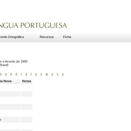
ordo Ortográfico
Recursos
Ficha
om o Acordo de 1990
rasil)
n
o
p
q
r
s
t
u
v
w
x
y
z
ia Nova
Notas
e