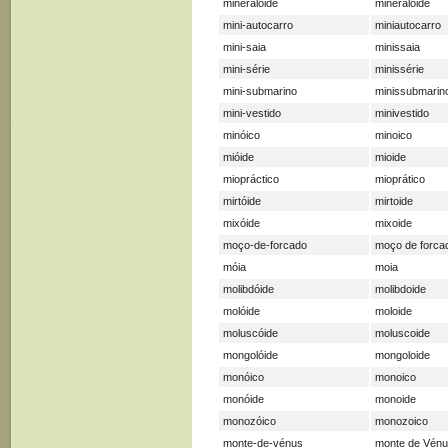
mineralóide
mineraloide
mini-autocarro
miniautocarro
mini-saia
minissaia
mini-série
minissérie
mini-submarino
minissubmarin
mini-vestido
minivestido
minóico
minoico
mióide
mioide
miopráctico
mioprático
mirtóide
mirtoide
mixóide
mixoide
moço-de-forcado
moço de forca
móia
moia
molibdóide
molibdoide
molóide
moloide
moluscóide
moluscoide
mongolóide
mongoloide
monóico
monoico
monóide
monoide
monozóico
monozoico
monte-de-vénus
monte de Vén