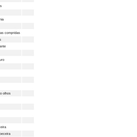
as
nia
nas compridas
s
ante
uro
o olhos
eira
beceira