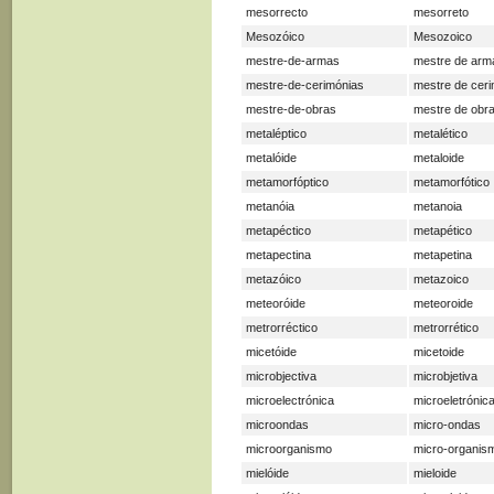
mesorrecto
mesorreto
Mesozóico
Mesozoico
mestre-de-armas
mestre de arm
mestre-de-cerimónias
mestre de cer
mestre-de-obras
mestre de obr
metaléptico
metalético
metalóide
metaloide
metamorfóptico
metamorfótico
metanóia
metanoia
metapéctico
metapético
metapectina
metapetina
metazóico
metazoico
meteoróide
meteoroide
metrorréctico
metrorrético
micetóide
micetoide
microbjectiva
microbjetiva
microelectrónica
microeletrónic
microondas
micro-ondas
microorganismo
micro-organis
mielóide
mieloide