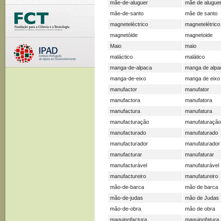
mãe-de-aluguer
mãe de alugue
mãe-de-santo
mãe de santo
magneteléctrico
magnetelétrico
magnetóide
magnetoide
Maio
maio
maláctico
malático
manga-de-alpaca
manga de alpa
manga-de-eixo
manga de eixo
manufactor
manufator
manufactora
manufatora
manufactura
manufatura
manufacturação
manufaturação
manufacturado
manufaturado
manufacturador
manufaturador
manufacturar
manufaturar
manufacturável
manufaturável
manufactureiro
manufatureiro
mão-de-barca
mão de barca
mão-de-judas
mão de Judas
mão-de-obra
mão de obra
maquinofactura
maquinofatura