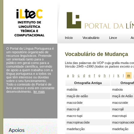
Início
Vocabulário
Lince
Ac
O Portal da Língua Portuguesa é
um repositório organizado de
Vocabulário de Mudança
recursos linguísticos. Pretende
ser orientado tanto para o
público em geral como para a
Lista das palavras do VOP cuja grafia muda c
comunidade científica, servindo
Versão 1945->1990 (todos os países exceto o B
de apoio a quem trabalha com a
língua portuguesa e a todos os
a
b
c
d
e
f
g
h
i
j
k
l
m
que têm interesse ou dúvidas
sobre o seu funcionamento.
Ortografia Antiga
Ortograf
Todo o conteúdo do Portal
é de
livre acesso e está em constante
mabóia
maboia
desenvolvimento.
ler mais
maçã-de-adão
maçã de Adão
macozóide
macozoide
macro-jê
macrojê
macro-tupi
macrotupi
macropinacóide
macropinacoid
madefacção
madefação