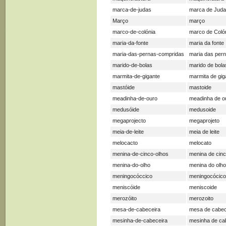
marca-de-judas
marca de Jud
Março
março
marco-de-colónia
marco de Coló
maria-da-fonte
maria da fonte
maria-das-pernas-compridas
maria das per
marido-de-bolas
marido de bola
marmita-de-gigante
marmita de gig
mastóide
mastoide
meadinha-de-ouro
meadinha de o
medusóide
medusoide
megaprojecto
megaprojeto
meia-de-leite
meia de leite
melocacto
melocato
menina-de-cinco-olhos
menina de cinc
menina-do-olho
menina do olho
meningocóccico
meningocócico
meniscóide
meniscoide
merozóito
merozoito
mesa-de-cabeceira
mesa de cabec
mesinha-de-cabeceira
mesinha de ca