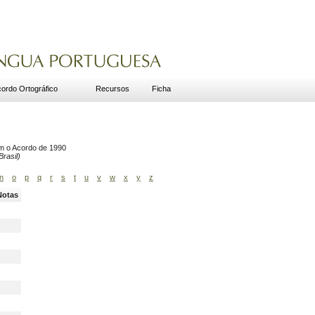
ordo Ortográfico
Recursos
Ficha
om o Acordo de 1990
rasil)
n
o
p
q
r
s
t
u
v
w
x
y
z
Notas