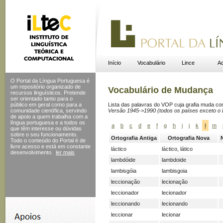
Início
Vocabulário
Lince
Ac
O Portal da Língua Portuguesa é
um repositório organizado de
Vocabulário de Mudança
recursos linguísticos. Pretende
ser orientado tanto para o
público em geral como para a
Lista das palavras do VOP cuja grafia muda c
comunidade científica, servindo
Versão 1945->1990 (todos os países exceto o B
de apoio a quem trabalha com a
língua portuguesa e a todos os
a
b
c
d
e
f
g
h
i
j
k
l
m
que têm interesse ou dúvidas
sobre o seu funcionamento.
Ortografia Antiga
Ortografia Nova
Todo o conteúdo do Portal
é de
livre acesso e está em constante
láctico
láctico, lático
desenvolvimento.
ler mais
lambdóide
lambdoide
lambisgóia
lambisgoia
leccionação
lecionação
leccionador
lecionador
leccionando
lecionando
leccionar
lecionar