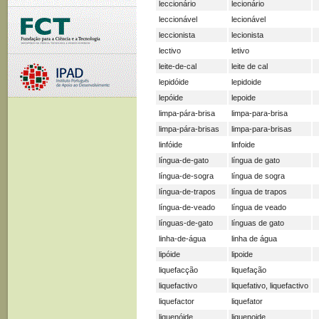
leccionário
lecionário
leccionável
lecionável
leccionista
lecionista
lectivo
letivo
leite-de-cal
leite de cal
lepidóide
lepidoide
lepóide
lepoide
limpa-pára-brisa
limpa-para-brisa
limpa-pára-brisas
limpa-para-brisas
linfóide
linfoide
língua-de-gato
língua de gato
língua-de-sogra
língua de sogra
língua-de-trapos
língua de trapos
língua-de-veado
língua de veado
línguas-de-gato
línguas de gato
linha-de-água
linha de água
lipóide
lipoide
liquefacção
liquefação
liquefactivo
liquefativo, liquefactivo
liquefactor
liquefator
liquenóide
liquenoide