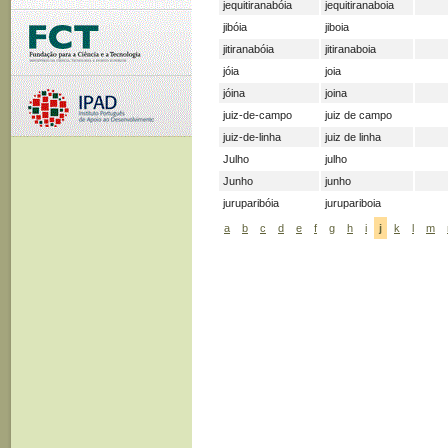
jequitiranabóia
jequitiranaboia
jibóia
jiboia
jitiranabóia
jitiranaboia
jóia
joia
jóina
joina
juiz-de-campo
juiz de campo
juiz-de-linha
juiz de linha
Julho
julho
Junho
junho
juruparibóia
jurupariboia
a
b
c
d
e
f
g
h
i
j
k
l
m