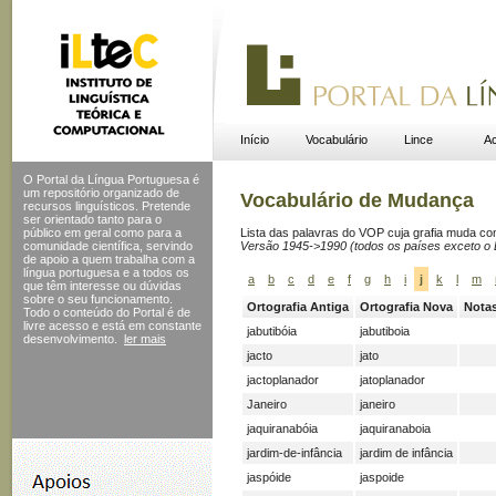
Início
Vocabulário
Lince
Ac
O Portal da Língua Portuguesa é
um repositório organizado de
Vocabulário de Mudança
recursos linguísticos. Pretende
ser orientado tanto para o
público em geral como para a
Lista das palavras do VOP cuja grafia muda c
comunidade científica, servindo
Versão 1945->1990 (todos os países exceto o B
de apoio a quem trabalha com a
língua portuguesa e a todos os
a
b
c
d
e
f
g
h
i
j
k
l
m
que têm interesse ou dúvidas
sobre o seu funcionamento.
Ortografia Antiga
Ortografia Nova
Nota
Todo o conteúdo do Portal
é de
livre acesso e está em constante
jabutibóia
jabutiboia
desenvolvimento.
ler mais
jacto
jato
jactoplanador
jatoplanador
Janeiro
janeiro
jaquiranabóia
jaquiranaboia
jardim-de-infância
jardim de infância
jaspóide
jaspoide