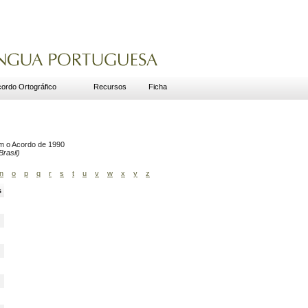
ordo Ortográfico
Recursos
Ficha
om o Acordo de 1990
rasil)
n
o
p
q
r
s
t
u
v
w
x
y
z
s