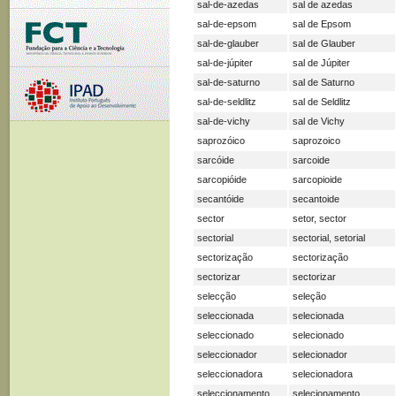
sal-de-azedas
sal de azedas
sal-de-epsom
sal de Epsom
sal-de-glauber
sal de Glauber
sal-de-júpiter
sal de Júpiter
sal-de-saturno
sal de Saturno
sal-de-seldlitz
sal de Seldlitz
sal-de-vichy
sal de Vichy
saprozóico
saprozoico
sarcóide
sarcoide
sarcopióide
sarcopioide
secantóide
secantoide
sector
setor, sector
sectorial
sectorial, setorial
sectorização
sectorização
sectorizar
sectorizar
selecção
seleção
seleccionada
selecionada
seleccionado
selecionado
seleccionador
selecionador
seleccionadora
selecionadora
seleccionamento
selecionamento