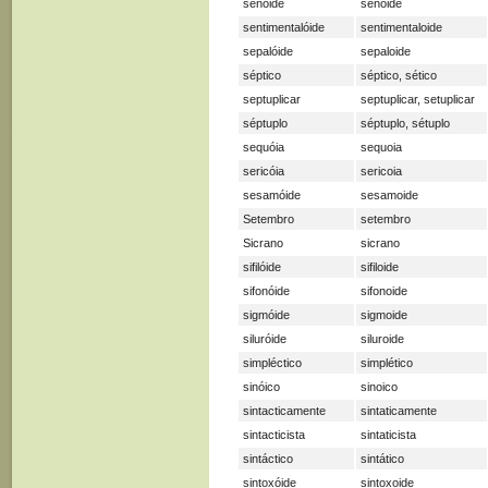
senóide
senoide
sentimentalóide
sentimentaloide
sepalóide
sepaloide
séptico
séptico, sético
septuplicar
septuplicar, setuplicar
séptuplo
séptuplo, sétuplo
sequóia
sequoia
sericóia
sericoia
sesamóide
sesamoide
Setembro
setembro
Sicrano
sicrano
sifilóide
sifiloide
sifonóide
sifonoide
sigmóide
sigmoide
siluróide
siluroide
simpléctico
simplético
sinóico
sinoico
sintacticamente
sintaticamente
sintacticista
sintaticista
sintáctico
sintático
sintoxóide
sintoxoide