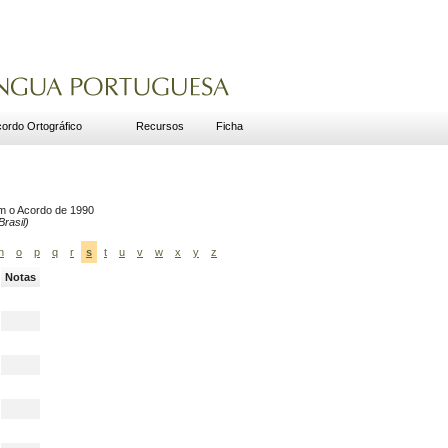
ordo Ortográfico
Recursos
Ficha
om o Acordo de 1990
rasil)
n
o
p
q
r
s
t
u
v
w
x
y
z
Notas