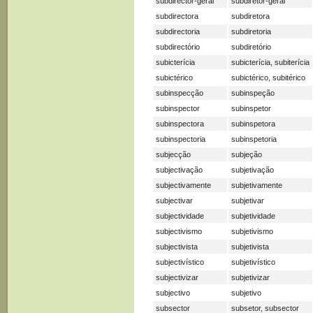
subdirector-geral
subdiretor-geral
subdirectora
subdiretora
subdirectoria
subdiretoria
subdirectório
subdiretório
subicterícia
subicterícia, subiterícia
subictérico
subictérico, subitérico
subinspecção
subinspeção
subinspector
subinspetor
subinspectora
subinspetora
subinspectoria
subinspetoria
subjecção
subjeção
subjectivação
subjetivação
subjectivamente
subjetivamente
subjectivar
subjetivar
subjectividade
subjetividade
subjectivismo
subjetivismo
subjectivista
subjetivista
subjectivístico
subjetivístico
subjectivizar
subjetivizar
subjectivo
subjetivo
subsector
subsetor, subsector