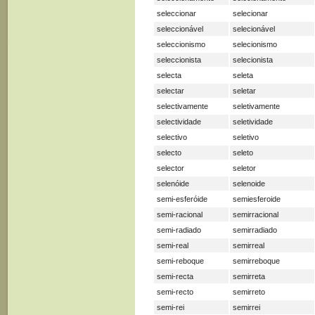
seleccionar
selecionar
seleccionável
selecionável
seleccionismo
selecionismo
seleccionista
selecionista
selecta
seleta
selectar
seletar
selectivamente
seletivamente
selectividade
seletividade
selectivo
seletivo
selecto
seleto
selector
seletor
selenóide
selenoide
semi-esferóide
semiesferoide
semi-racional
semirracional
semi-radiado
semirradiado
semi-real
semirreal
semi-reboque
semirreboque
semi-recta
semirreta
semi-recto
semirreto
semi-rei
semirrei