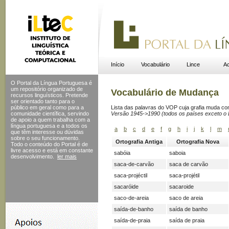
Início
Vocabulário
Lince
Ac
O Portal da Língua Portuguesa é
um repositório organizado de
Vocabulário de Mudança
recursos linguísticos. Pretende
ser orientado tanto para o
público em geral como para a
Lista das palavras do VOP cuja grafia muda c
comunidade científica, servindo
Versão 1945->1990 (todos os países exceto o B
de apoio a quem trabalha com a
língua portuguesa e a todos os
a
b
c
d
e
f
g
h
i
j
k
l
m
que têm interesse ou dúvidas
sobre o seu funcionamento.
Ortografia Antiga
Ortografia Nova
Todo o conteúdo do Portal
é de
livre acesso e está em constante
sabóia
saboia
desenvolvimento.
ler mais
saca-de-carvão
saca de carvão
saca-projéctil
saca-projétil
sacaróide
sacaroide
saco-de-areia
saco de areia
saída-de-banho
saída de banho
saída-de-praia
saída de praia