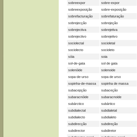
sobreexpor
sobre-expor
sobreexposição
sobre-exposição
sobrefacturação
sobrefaturação
sobrejecção
sobrejeção
sobrejectiva
sobrejetiva
sobrejectivo
sobrejetivo
sociolectal
socioletal
sociolecto
socioleto
sóia
soia
sol-de-gata
sol de gata
solenóide
solenoide
sopa-de-urso
sopa de urso
sopinha-de-massa
sopinha de massa
subacepção
subaceção
subaracnóide
subaracnoide
subárctico
subártico
subdialectal
subdialetal
subdialecto
subdialeto
subdirecção
subdireção
subdirector
subdiretor