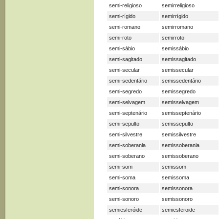
semi-religioso
semirreligioso
semi-rígido
semirrígido
semi-romano
semirromano
semi-roto
semirroto
semi-sábio
semissábio
semi-sagitado
semissagitado
semi-secular
semissecular
semi-sedentário
semissedentário
semi-segredo
semissegredo
semi-selvagem
semisselvagem
semi-septenário
semisseptenário
semi-sepulto
semissepulto
semi-silvestre
semissilvestre
semi-soberania
semissoberania
semi-soberano
semissoberano
semi-som
semissom
semi-soma
semissoma
semi-sonora
semissonora
semi-sonoro
semissonoro
semiesferóide
semiesferoide