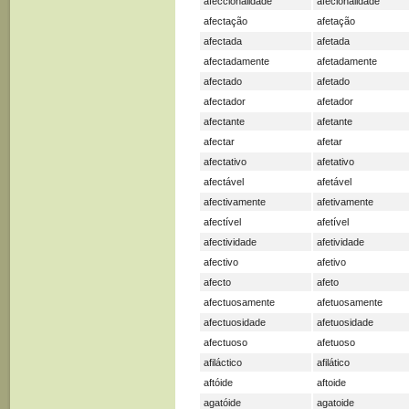
afeccionalidade
afecionalidade
afectação
afetação
afectada
afetada
afectadamente
afetadamente
afectado
afetado
afectador
afetador
afectante
afetante
afectar
afetar
afectativo
afetativo
afectável
afetável
afectivamente
afetivamente
afectível
afetível
afectividade
afetividade
afectivo
afetivo
afecto
afeto
afectuosamente
afetuosamente
afectuosidade
afetuosidade
afectuoso
afetuoso
afiláctico
afilático
aftóide
aftoide
agatóide
agatoide