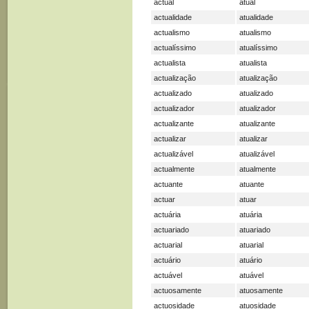
actual
atual
actualidade
atualidade
actualismo
atualismo
actualíssimo
atualíssimo
actualista
atualista
actualização
atualização
actualizado
atualizado
actualizador
atualizador
actualizante
atualizante
actualizar
atualizar
actualizável
atualizável
actualmente
atualmente
actuante
atuante
actuar
atuar
actuária
atuária
actuariado
atuariado
actuarial
atuarial
actuário
atuário
actuável
atuável
actuosamente
atuosamente
actuosidade
atuosidade