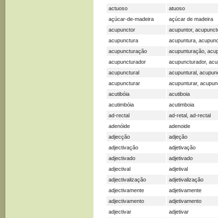
actuoso
atuoso
açúcar-de-madeira
açúcar de madeira
acupunctor
acupuntor, acupunct
acupunctura
acupuntura, acupunc
acupuncturação
acupunturação, acu
acupuncturador
acupuncturador, acu
acupunctural
acupuntural, acupunc
acupuncturar
acupunturar, acupun
acutibóia
acutiboia
acutimbóia
acutimboia
ad-rectal
ad-retal, ad-rectal
adenóide
adenoide
adjecção
adjeção
adjectivação
adjetivação
adjectivado
adjetivado
adjectival
adjetival
adjectivalização
adjetivalização
adjectivamente
adjetivamente
adjectivamento
adjetivamento
adjectivar
adjetivar