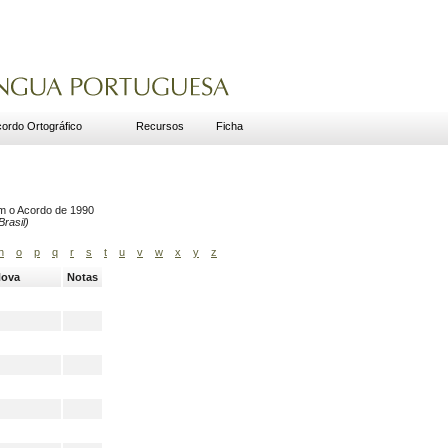
ordo Ortográfico
Recursos
Ficha
om o Acordo de 1990
rasil)
n
o
p
q
r
s
t
u
v
w
x
y
z
Nova
Notas