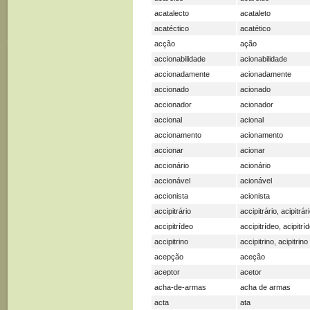
acatalecto
acataleto
acatéctico
acatético
acção
ação
accionabilidade
acionabilidade
accionadamente
acionadamente
accionado
acionado
accionador
acionador
accional
acional
accionamento
acionamento
accionar
acionar
accionário
acionário
accionável
acionável
accionista
acionista
accipitrário
accipitrário, acipitrár
accipitrídeo
accipitrídeo, acipitrí
accipitrino
accipitrino, acipitrino
acepção
aceção
aceptor
acetor
acha-de-armas
acha de armas
acta
ata