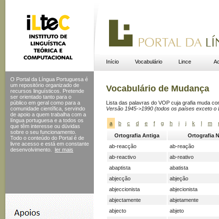
Início
Vocabulário
Lince
Ac
O Portal da Língua Portuguesa é
um repositório organizado de
Vocabulário de Mudança
recursos linguísticos. Pretende
ser orientado tanto para o
público em geral como para a
Lista das palavras do VOP cuja grafia muda c
comunidade científica, servindo
Versão 1945->1990 (todos os países exceto o B
de apoio a quem trabalha com a
língua portuguesa e a todos os
a
b
c
d
e
f
g
h
i
j
k
l
m
que têm interesse ou dúvidas
sobre o seu funcionamento.
Ortografia Antiga
Ortografia 
Todo o conteúdo do Portal
é de
livre acesso e está em constante
ab-reacção
ab-reação
desenvolvimento.
ler mais
ab-reactivo
ab-reativo
abaptista
abatista
abjecção
abjeção
abjeccionista
abjecionista
abjectamente
abjetamente
abjecto
abjeto