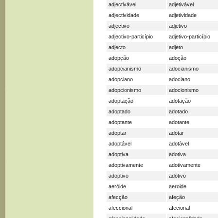
adjectivável
adjetivável
adjectividade
adjetividade
adjectivo
adjetivo
adjectivo-particípio
adjetivo-particípio
adjecto
adjeto
adopção
adoção
adopcianismo
adocianismo
adopciano
adociano
adopcionismo
adocionismo
adoptação
adotação
adoptado
adotado
adoptante
adotante
adoptar
adotar
adoptável
adotável
adoptiva
adotiva
adoptivamente
adotivamente
adoptivo
adotivo
aeróide
aeroide
afecção
afeção
afeccional
afecional