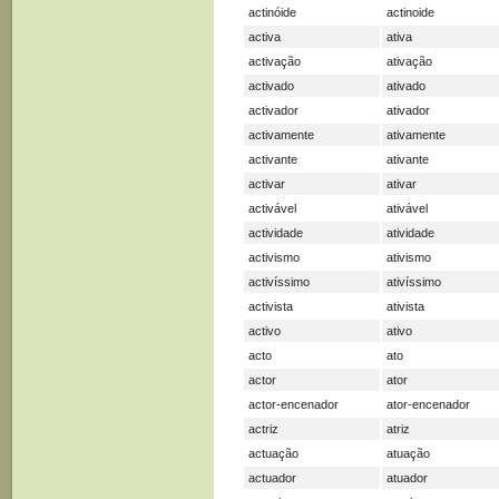
actinóide
actinoide
activa
ativa
activação
ativação
activado
ativado
activador
ativador
activamente
ativamente
activante
ativante
activar
ativar
activável
ativável
actividade
atividade
activismo
ativismo
activíssimo
ativíssimo
activista
ativista
activo
ativo
acto
ato
actor
ator
actor-encenador
ator-encenador
actriz
atriz
actuação
atuação
actuador
atuador