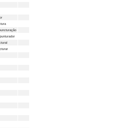
or
tura
puncturação
punturador
tural
cturar