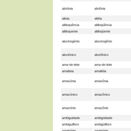
alstónia
alstônia
alteia
altéia
altiloquência
altiloqüência
altiloquente
altiloqüente
alucinogénio
alucinogênio
aluviónico
aluviônico
ama-de-leite
ama-de-leite
amalteia
amaltéia
amasónia
amasônia
amazónico
amazônico
amazónio
amazônio
ambiguidade
ambigüidade
ambiguifloro
ambigüifloro
amebóide
amebóide