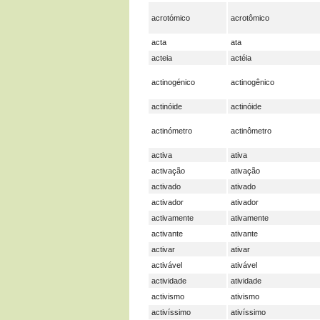
acrotómico
acrotômico
acta
ata
acteia
actéia
actinogénico
actinogênico
actinóide
actinóide
actinómetro
actinômetro
activa
ativa
activação
ativação
activado
ativado
activador
ativador
activamente
ativamente
activante
ativante
activar
ativar
activável
ativável
actividade
atividade
activismo
ativismo
activíssimo
ativíssimo