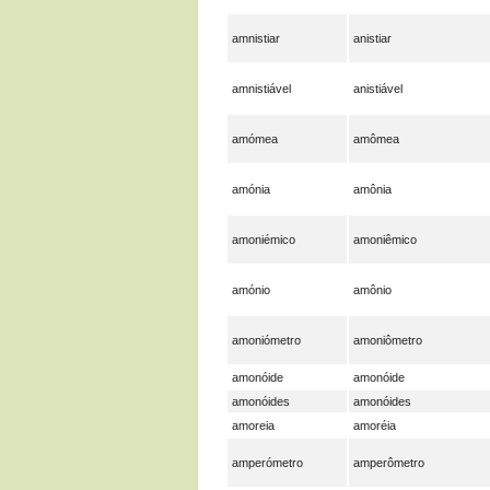
amnistiar
anistiar
amnistiável
anistiável
amómea
amômea
amónia
amônia
amoniémico
amoniêmico
amónio
amônio
amoniómetro
amoniômetro
amonóide
amonóide
amonóides
amonóides
amoreia
amoréia
amperómetro
amperômetro