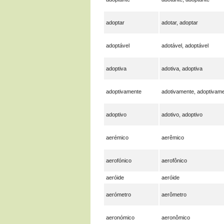
adoptar
adotar, adoptar
adoptável
adotável, adoptável
adoptiva
adotiva, adoptiva
adoptivamente
adotivamente, adoptivam
adoptivo
adotivo, adoptivo
aerémico
aerêmico
aerofónico
aerofônico
aeróide
aeróide
aerómetro
aerômetro
aeronómico
aeronômico