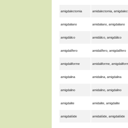
amigdalectomia
amidalectomia, amigdalec
amigdaliano
amidaliano, amigdaliano
amigdálico
amidálico, amigdálico
amigdalífero
amidalífero, amigdalífero
amigdaliforme
amidaliforme, amigdalifor
amigdalina
amidalina, amigdalina
amigdalino
amidalino, amigdalino
amigdalite
amidalite, amigdalite
amigdalóide
amidalóide, amigdalóide