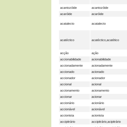
acantozóide
acantozóide
acaróide
acaróide
acatalecto
acatalecto
acatéctico
acatéctico,acatético
acção
ação
accionabilidade
acionabilidade
accionadamente
acionadamente
accionado
acionado
accionador
acionador
accional
acional
accionamento
acionamento
accionar
acionar
accionário
acionário
accionável
acionável
accionista
acionista
accipitrário
accipitrário,acipitrário