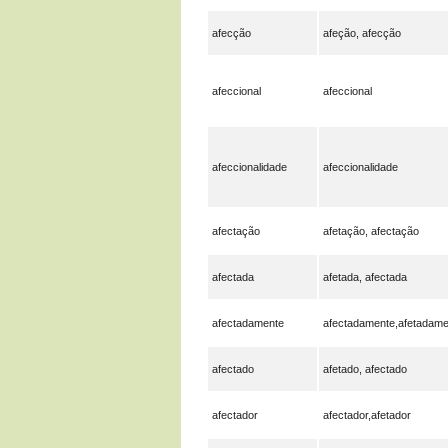
afecção
afeção, afecção
afeccional
afeccional
afeccionalidade
afeccionalidade
afectação
afetação, afectação
afectada
afetada, afectada
afectadamente
afectadamente,afetadame
afectado
afetado, afectado
afectador
afectador,afetador