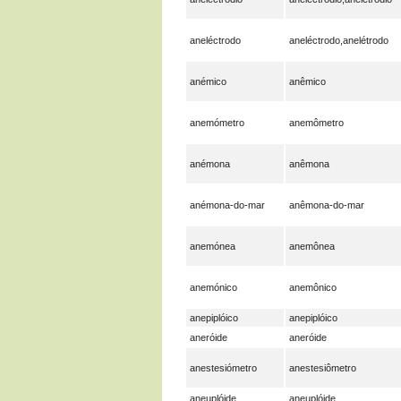
aneléctrodo
aneléctrodo,anelétrodo
anémico
anêmico
anemómetro
anemômetro
anémona
anêmona
anémona-do-mar
anêmona-do-mar
anemónea
anemônea
anemónico
anemônico
anepiplóico
anepiplóico
aneróide
aneróide
anestesiómetro
anestesiômetro
aneuplóide
aneuplóide