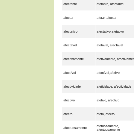
afectante
afetante, afectante
afectar
afetar, afectar
afectativo
afectativo,afetativo
afectável
afetável, afectável
afectivamente
afetivamente, afectivame
afectível
afectível,afetível
afectividade
afetividade, afectividade
afectivo
afetivo, afectivo
afecto
afeto, afecto
afetuosamente,
afectuosamente
afectuosamente