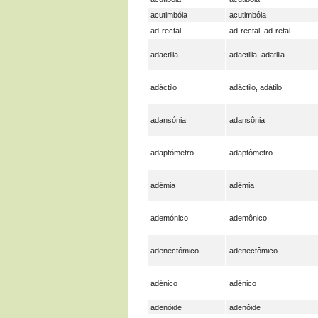
acutimbóia
acutimbóia
ad-rectal
ad-rectal, ad-retal
adactilia
adactilia, adatilia
adáctilo
adáctilo, adátilo
adansónia
adansônia
adaptómetro
adaptômetro
adémia
adêmia
ademónico
ademônico
adenectómico
adenectômico
adénico
adênico
adenóide
adenóide