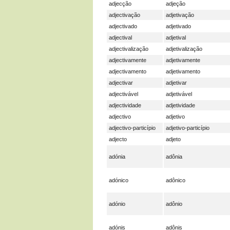
adjecção
adjeção
adjectivação
adjetivação
adjectivado
adjetivado
adjectival
adjetival
adjectivalização
adjetivalização
adjectivamente
adjetivamente
adjectivamento
adjetivamento
adjectivar
adjetivar
adjectivável
adjetivável
adjectividade
adjetividade
adjectivo
adjetivo
adjectivo-particípio
adjetivo-particípio
adjecto
adjeto
adónia
adônia
adónico
adônico
adónio
adônio
adónis
adônis