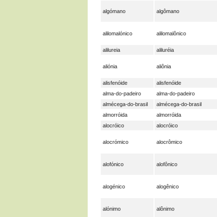
algómano
algômano
alilomalónico
alilomalônico
alilureia
aliluréia
aliónia
aliônia
alisfenóide
alisfenóide
alma-do-padeiro
alma-do-padeiro
almécega-do-brasil
almécega-do-brasil
almorróida
almorróida
alocróico
alocróico
alocrómico
alocrômico
alofónico
alofônico
alogénico
alogênico
alónimo
alônimo