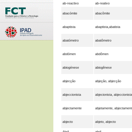
ab-reactivo
ab-reativo
abacómite
abacômite
abaptista
abaptista,abatista
abatómetro
abatômetro
abdómen
abdômen
abiogénese
abiogênese
abjecção
abjeção, abjecção
abjeccionista
abjecionista, abjeccionist
abjectamente
abjetamente, abjectament
abjecto
abjeto, abjecto
Abril
abril