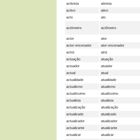
activista
ativista
activo
ativo
acto
ato
actómetro
actômetro
actor
ator
actor-encenador
ator-encenador
actriz
atriz
actuação
atuação
actuador
atuador
actual
atual
actualidade
atualidade
actualismo
atualismo
actualíssimo
atualíssimo
actualista
atualista
actualização
atualização
actualizado
atualizado
actualizador
atualizador
actualizante
atualizante
actualizar
atualizar