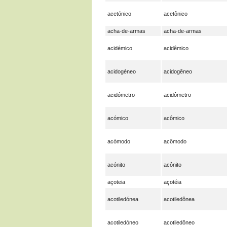
acetónico
acetônico
acha-de-armas
acha-de-armas
acidémico
acidêmico
acidogéneo
acidogêneo
acidómetro
acidômetro
acómico
acômico
acómodo
acômodo
acónito
acônito
açoteia
açotéia
acotiledónea
acotiledônea
acotiledóneo
acotiledôneo