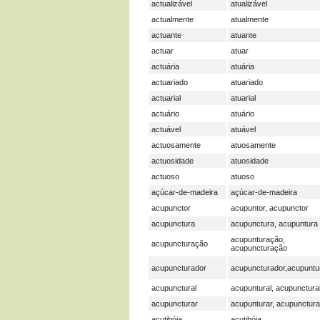
actualizável
atualizável
actualmente
atualmente
actuante
atuante
actuar
atuar
actuária
atuária
actuariado
atuariado
actuarial
atuarial
actuário
atuário
actuável
atuável
actuosamente
atuosamente
actuosidade
atuosidade
actuoso
atuoso
açúcar-de-madeira
açúcar-de-madeira
acupunctor
acupuntor, acupunctor
acupunctura
acupunctura, acupuntura
acupunturação,
acupuncturação
acupuncturação
acupuncturador
acupuncturador,acupuntu
acupunctural
acupuntural, acupunctura
acupuncturar
acupunturar, acupunctura
acutibóia
acutibóia