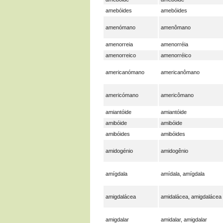
amebóides
amebóides
amenómano
amenômano
amenorreia
amenorréia
amenorreico
amenorréico
americanómano
americanômano
americómano
americômano
amiantóide
amiantóide
amibóide
amibóide
amibóides
amibóides
amidogénio
amidogênio
amígdala
amídala, amígdala
amigdalácea
amidalácea, amigdalácea
amigdalar
amidalar, amigdalar