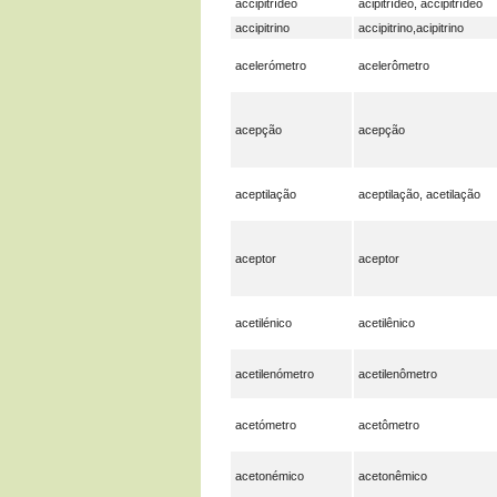
accipitrídeo
acipitrídeo, accipitrídeo
accipitrino
accipitrino,acipitrino
acelerómetro
acelerômetro
acepção
acepção
aceptilação
aceptilação, acetilação
aceptor
aceptor
acetilénico
acetilênico
acetilenómetro
acetilenômetro
acetómetro
acetômetro
acetonémico
acetonêmico