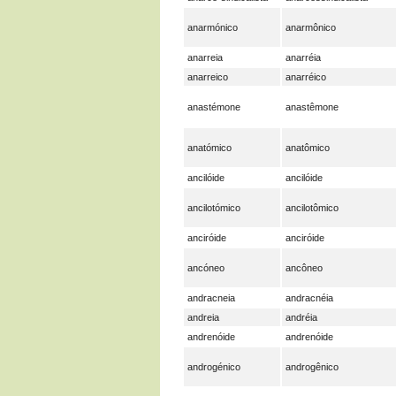
anarmónico
anarmônico
anarreia
anarréia
anarreico
anarréico
anastémone
anastêmone
anatómico
anatômico
ancilóide
ancilóide
ancilotómico
ancilotômico
anciróide
anciróide
ancóneo
ancôneo
andracneia
andracnéia
andreia
andréia
andrenóide
andrenóide
androgénico
androgênico