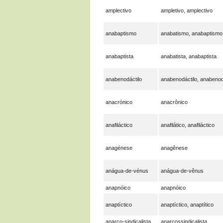
amplectivo
ampletivo, amplectivo
anabaptismo
anabatismo, anabaptismo
anabaptista
anabatista, anabaptista
anabenodáctilo
anabenodáctilo, anabenod
anacrónico
anacrônico
anafiláctico
anafilático, anafiláctico
anagénese
anagênese
anágua-de-vénus
anágua-de-vênus
anapnóico
anapnóico
anaptíctico
anaptíctico, anaptítico
anarco-sindicalista
anarcossindicalista