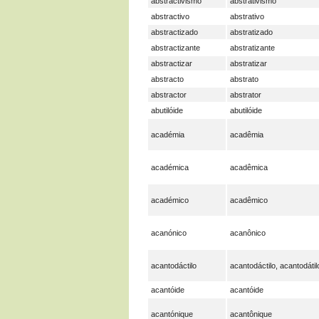
abstractivismo
abstrativismo
abstractivo
abstrativo
abstractizado
abstratizado
abstractizante
abstratizante
abstractizar
abstratizar
abstracto
abstrato
abstractor
abstrator
abutilóide
abutilóide
académia
acadêmia
académica
acadêmica
académico
acadêmico
acanónico
acanônico
acantodáctilo
acantodáctilo, acantodátil
acantóide
acantóide
acantónique
acantônique