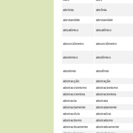
abrónia
abrônia
abrotanóide
abrotanóide
absalónico
absalônico
absorciómetro
absorciômetro
abstémico
abstêmico
abstémio
abstêmio
abstracção
abstração
abstraccionismo
abstracionismo
abstraccionista
abstracionista
abstracta
abstrata
abstractamente
abstratamente
abstractício
abstratício
abstractismo
abstratismo
abstractivamente
abstrativamente