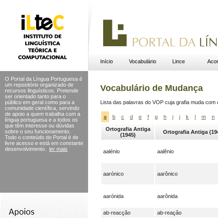
Início
Vocabulário
Lince
Acor
O Portal da Língua Portuguesa é
um repositório organizado de
Vocabulário de Mudança
recursos linguísticos. Pretende
ser orientado tanto para o
público em geral como para a
Lista das palavras do VOP cuja grafia muda com
comunidade científica, servindo
de apoio a quem trabalha com a
a
b
c
d
e
f
g
h
i
j
k
l
m
n
língua portuguesa e a todos os
que têm interesse ou dúvidas
Ortografia Antiga
sobre o seu funcionamento.
Ortografia Antiga (19
(1945)
Todo o conteúdo do Portal
é de
livre acesso e está em constante
desenvolvimento.
ler mais
aalénio
aalênio
aarónico
aarônico
aarónida
aarônida
ab-reacção
ab-reação