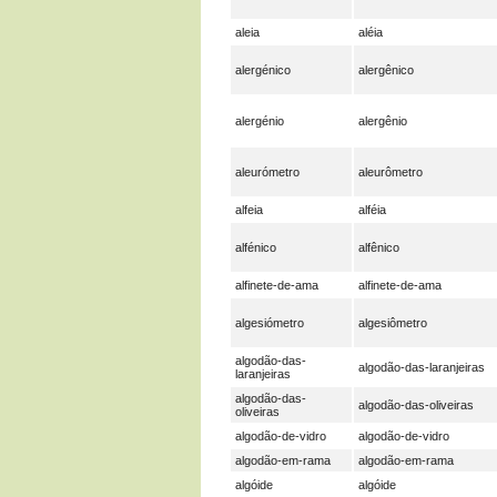
aleia
aléia
alergénico
alergênico
alergénio
alergênio
aleurómetro
aleurômetro
alfeia
alféia
alfénico
alfênico
alfinete-de-ama
alfinete-de-ama
algesiómetro
algesiômetro
algodão-das-
algodão-das-laranjeiras
laranjeiras
algodão-das-
algodão-das-oliveiras
oliveiras
algodão-de-vidro
algodão-de-vidro
algodão-em-rama
algodão-em-rama
algóide
algóide