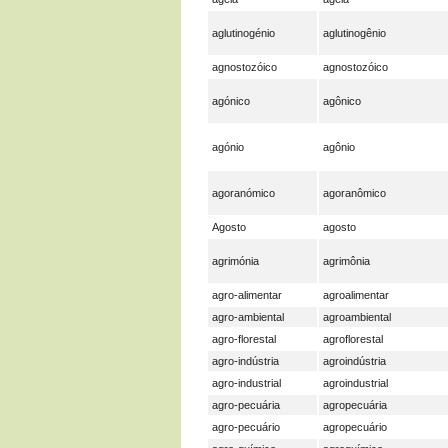
aglutinogénio
aglutinogênio
agnostozóico
agnostozóico
agónico
agônico
agónio
agônio
agoranómico
agoranômico
Agosto
agosto
agrimónia
agrimônia
agro-alimentar
agroalimentar
agro-ambiental
agroambiental
agro-florestal
agroflorestal
agro-indústria
agroindústria
agro-industrial
agroindustrial
agro-pecuária
agropecuária
agro-pecuário
agropecuário