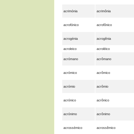
acrimónia
acrimônia
acrofónico
acrofônico
acrogénia
acrogênia
acroleico
acroléico
acrómano
acrômano
acrómico
acrômico
acrómio
acrômio
acrónico
acrônico
acrónimo
acrônimo
acrossémico
acrossêmico