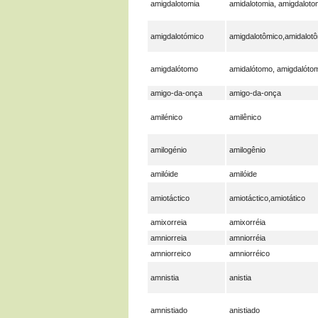
amigdalotomia
amidalotomia, amigdaloto
amigdalotómico
amigdalotômico,amidalot
amigdalótomo
amidalótomo, amigdalóto
amigo-da-onça
amigo-da-onça
amilénico
amilênico
amilogénio
amilogênio
amilóide
amilóide
amiotáctico
amiotáctico,amiotático
amixorreia
amixorréia
amniorreia
amniorréia
amniorreico
amniorréico
amnistia
anistia
amnistiado
anistiado