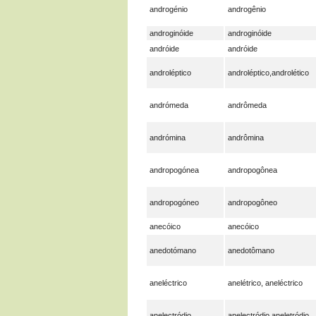
androgénio
androgênio
androginóide
androginóide
andróide
andróide
androléptico
androléptico,androlético
andrómeda
andrômeda
andrómina
andrômina
andropogónea
andropogônea
andropogóneo
andropogôneo
anecóico
anecóico
anedotómano
anedotômano
aneléctrico
anelétrico, aneléctrico
anelectródio
anelectródio,aneletródio