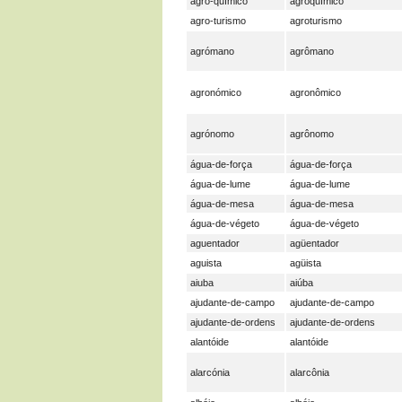
agro-químico
agroquímico
agro-turismo
agroturismo
agrómano
agrômano
agronómico
agronômico
agrónomo
agrônomo
água-de-força
água-de-força
água-de-lume
água-de-lume
água-de-mesa
água-de-mesa
água-de-végeto
água-de-végeto
aguentador
agüentador
aguista
agüista
aiuba
aiúba
ajudante-de-campo
ajudante-de-campo
ajudante-de-ordens
ajudante-de-ordens
alantóide
alantóide
alarcónia
alarcônia