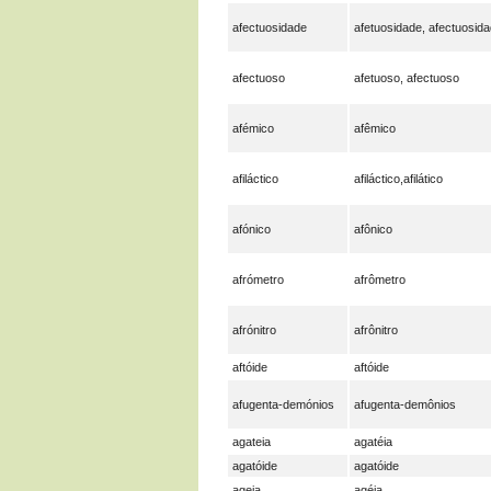
afectuosidade
afetuosidade, afectuosid
afectuoso
afetuoso, afectuoso
afémico
afêmico
afiláctico
afiláctico,afilático
afónico
afônico
afrómetro
afrômetro
afrónitro
afrônitro
aftóide
aftóide
afugenta-demónios
afugenta-demônios
agateia
agatéia
agatóide
agatóide
ageia
agéia