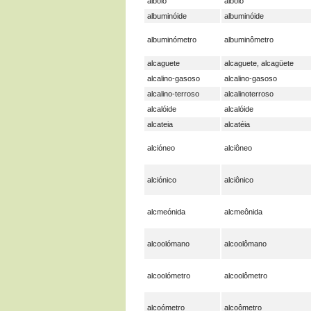
albóio
albóio
albuminóide
albuminóide
albuminómetro
albuminômetro
alcaguete
alcaguete, alcagüete
alcalino-gasoso
alcalino-gasoso
alcalino-terroso
alcalinoterroso
alcalóide
alcalóide
alcateia
alcatéia
alcióneo
alciôneo
alciónico
alciônico
alcmeónida
alcmeônida
alcoolómano
alcoolômano
alcoolómetro
alcoolômetro
alcoómetro
alcoômetro