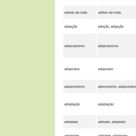
adónis-da-índia
adônis-da-índia
adopção
adoção, adopção
adopcianismo
adopcianismo
adopciano
adopciano
adopcionismo
adocionismo, adopcionis
adoptação
adoptação
adoptado
adotado, adoptado
adoptante
adotante, adoptante