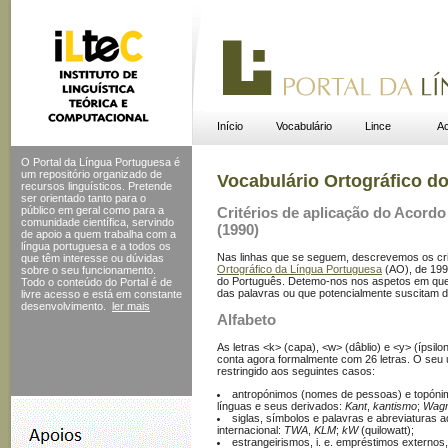
Início
Vocabulário
Lince
Ac
O Portal da Língua Portuguesa é
um repositório organizado de
Vocabulário Ortográfico d
recursos linguísticos. Pretende
ser orientado tanto para o
público em geral como para a
Critérios de aplicação do Acord
comunidade científica, servindo
(1990)
de apoio a quem trabalha com a
língua portuguesa e a todos os
Nas linhas que se seguem, descrevemos os cri
que têm interesse ou dúvidas
Ortográfico da Língua Portuguesa
(AO), de 1990
sobre o seu funcionamento.
do Português. Detemo-nos nos aspetos em que a
Todo o conteúdo do Portal
é de
das palavras ou que potencialmente suscitam d
livre acesso e está em constante
desenvolvimento.
ler mais
Alfabeto
As letras <k> (capa), <w> (dâblio) e <y> (ípsil
conta agora formalmente com 26 letras. O seu u
restringido aos seguintes casos:
antropónimos (nomes de pessoas) e topónimo
línguas e seus derivados:
Kant
,
kantismo
;
Wag
siglas, símbolos e palavras e abreviaturas
internacional:
TWA
,
KLM
;
kW
(quilowatt);
estrangeirismos, i. e. empréstimos externos, 