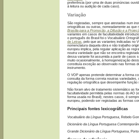
preferência (por uma de duas pronúncias ouvidas
à leitura ou audição de cada caso).
Variação
São registadas, sempre que atestadas num inst
ortográficas ou outras, nomeadamente as que 
Brasília para a Promoção, a Difusão e a Proje
variantes em casos de facultatividade introduz
o português do Brasil foi o
Vocabulário Ortográ
de Letras
, pelo que as variantes indicadas no 
nomenclatura daquela obra e não trabalho orig
europeu implica, pela regular aplicação as reg
noutra variedade que não se encontra registad
dessa variante foi assumida a partir de casos
muito ocasionalmente, à homogeneização desta
constituía exceção ao observado nas formas
instrumento.
O VOP apenas pretende determinar a forma cor
consulta da forma correta noutras variedades,
regulação ortográfica que desempenhe função 
Não foram alvo de tratamento sistemático as f
facultatividade permitida pelas normas do AO (
forma usada no Brasil); nestes casos, é sempr
europeu, podendo ser registadas as formas co
Principais fontes lexicográficas
Vocabulário da Língua Portuguesa
, Rebelo Gon
Dicionário da Língua Portuguesa Comtemporâ
Grande Dicionário da Língua Portuguesa
, Porto