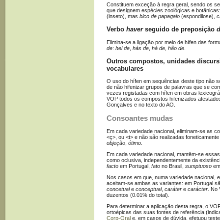
Constituem exceção à regra geral, sendo os s
que designem espécies zoológicas e botânicas
(inseto), mas
bico de papagaio
(espondilose),
c
Verbo
haver
seguido de preposição
Elimina-se a ligação por meio de hífen das fo
de
:
hei de
,
hás de
,
há de
,
hão de
.
Outros compostos, unidades discurs
vocabulares
O uso do hífen em sequências deste tipo não sof
de não hifenizar grupos de palavras que se co
vezes registadas com hífen em obras lexicográ
VOP todos os compostos hifenizados atestado
Gonçalves e no texto do AO.
Consoantes mudas
Em cada variedade nacional, eliminam-se as 
<ç>, ou <t> e não são realizadas foneticament
objeção
,
ótimo
.
Em cada variedade nacional, mantêm-se essas
como oclusiva, independentemente da existênc
facto
em Portugal,
fato
no Brasil,
sumptuoso
em 
Nos casos em que, numa variedade nacional, e
aceitam-se ambas as variantes: em Portugal s
concetual
e
conceptual
,
caráter
e
carácter
. No
duzentos (0.01% do total).
Para determinar a aplicação desta regra, o VOP
ortoépicas das suas fontes de referência (indi
Corp-Oral
e, em casos de dúvida, efetuou testes