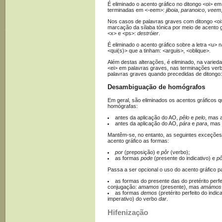
É eliminado o acento gráfico no ditongo <oi> e
terminadas em <-eem>:
jiboia
,
paranoico
,
veem
Nos casos de palavras graves com ditongo <oi>
marcação da sílaba tónica por meio de acento g
<x> e <ps>:
destróier
.
É eliminado o acento gráfico sobre a letra <u>
<qui(s)> que a tinham: <arguis>, <oblique>.
Além destas alterações, é eliminado, na variedad
<ei> em palavras graves, nas terminações verb
palavras graves quando precedidas de ditongo
Desambiguação de homógrafos
Em geral, são eliminados os acentos gráficos 
homógrafas:
antes da aplicação do AO,
pêlo
e
pelo
, mas 
antes da aplicação do AO,
pára
e
para
, mas
Mantêm-se, no entanto, as seguintes exceções,
acento gráfico as formas:
por
(preposição) e
pôr
(verbo);
as formas
pode
(presente do indicativo) e
p
Passa a ser opcional o uso do acento gráfico pa
as formas do presente das do pretérito perfe
conjugação:
amamos
(presente), mas
amámos
as formas
demos
(pretérito perfeito do indic
imperativo) do verbo
dar
.
Hifenização