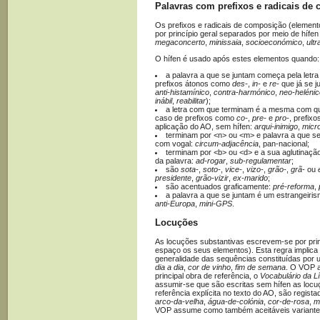
Palavras com prefixos e radicais de
Os prefixos e radicais de composição (eleme
por princípio geral separados por meio de hífe
megaconcerto
,
minissaia
,
socioeconómico
,
ultr
O hífen é usado após estes elementos quando:
a palavra a que se juntam começa pela letr
prefixos átonos como
des-
,
in-
e
re-
que já se j
anti-histamínico
,
contra-harmónico
,
neo-helénic
inábil
,
reabilitar
);
a letra com que terminam é a mesma com que
caso de prefixos como
co-
,
pre-
e
pro-
, prefix
aplicação do AO, sem hífen:
arqui-inimigo
,
micr
terminam por <n> ou <m> e palavra a que 
com vogal:
circum-adjacência
, pan-nacional;
terminam por <b> ou <d> e a sua aglutinação
da palavra:
ad-rogar
,
sub-regulamentar
;
são
sota-
,
soto-
,
vice-
,
vizo-
,
grão-
,
grã-
ou
presidente
,
grão-vizir
,
ex-marido
;
são acentuados graficamente:
pré-reforma
,
a palavra a que se juntam é um estrangeiri
anti-Europa
,
mini-GPS
.
Locuções
As locuções substantivas escrevem-se por pri
espaço os seus elementos). Esta regra implic
generalidade das sequências constituídas por
dia a dia
,
cor de vinho
,
fim de semana
. O VOP a
principal obra de referência, o
Vocabulário da L
assumir-se que são escritas sem hífen as locu
referência explícita no texto do AO, são regis
arco-da-velha
,
água-de-colónia
,
cor-de-rosa
,
m
VOP assume como também aceitáveis variantes 