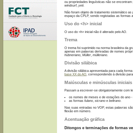
ou propriedades linguísticas não se encontram
windsurf
,
yeti
.
Não foram objeto de tratamento sistemático as 
espaço da CPLP, sendo registadas as formas at
Uso do <h> inicial
O uso do <h> inicial não é alterado pelo AO.
Trema
O trema foi suprimido na norma brasileira da g
apenas em palavras derivadas de nomes própri
hübneriano
,
Müller
,
mülleriano
.
Divisão silábica
A divisão silábica apresentada para cada form
base XX do AO
, correspondendo à divisão para 
Maiúsculas e minúsculas iniciais
Passam a escrever-se obrigatoriamente com letr
os nomes de meses e de estações do ano 
as formas
fulano
,
sicrano
e
beltrano
.
Nas suas entradas no VOP, estas palavras sã
flexão em número.
Acentuação gráfica
Ditongos e terminações de formas ve