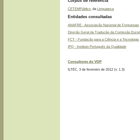
Corpus
de referência
CETEMPúblico
, da
Linguateca
Entidades consultadas
ANAFRE - Associação Nacional de Freguesias
Direção Geral da Tradução da Comissão Europ
FCT - Fundação para a Ciência e a Tecnologia
IPQ - Instituto Português da Qualidade
Consultores do VOP
ILTEC, 3 de fevereiro de 2012 (v. 1.3)