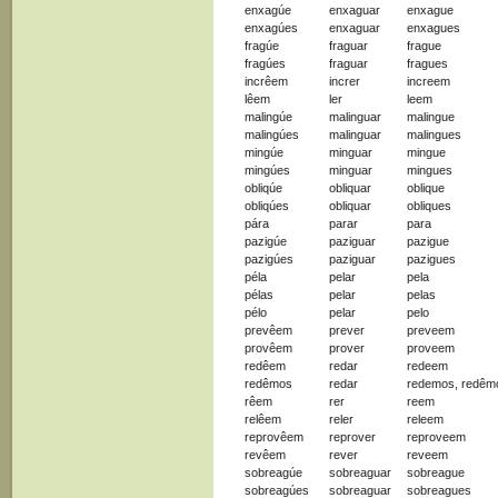
enxagúe
enxaguar
enxague
enxagúes
enxaguar
enxagues
fragúe
fraguar
frague
fragúes
fraguar
fragues
incrêem
increr
increem
lêem
ler
leem
malingúe
malinguar
malingue
malingúes
malinguar
malingues
mingúe
minguar
mingue
mingúes
minguar
mingues
obliqúe
obliquar
oblique
obliqúes
obliquar
obliques
pára
parar
para
pazigúe
paziguar
pazigue
pazigúes
paziguar
pazigues
péla
pelar
pela
pélas
pelar
pelas
pélo
pelar
pelo
prevêem
prever
preveem
provêem
prover
proveem
redêem
redar
redeem
redêmos
redar
redemos, redêm
rêem
rer
reem
relêem
reler
releem
reprovêem
reprover
reproveem
revêem
rever
reveem
sobreagúe
sobreaguar
sobreague
sobreagúes
sobreaguar
sobreagues