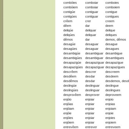
combóies
comboiar
comboies
combóiem
comboiar
comboiem
contigúe
contiguar
contigue
contigúes
contiguar
contigues
crêem
crer
creem
dêem
dar
deem
deliqúe
deliquar
delique
deliqúes
deliquar
deliques
dêmos
dar
demos, dêmos
desagúe
desaguar
desague
desagúes
desaguar
desagues
desambigúe
desambiguar
desambigue
desambigúes
desambiguar
desambigues
desapazigúe
desapaziguar
desapazigue
desapazigúes
dezapaziguar
dezapazigues
descrêem
descrer
descreem
desdêem
desdar
desdeem
desdêmos
desdar
desdemos, des
deslingúe
deslinguar
deslingue
deslingúes
deslinguar
deslingues
desprovêem
desprover
deproveem
enjóio
enjoiar
enjoio
enjóias
enjoiar
enjoias
enjóiam
enjoiar
enjoiam
enjóie
enjoiar
enjoie
enjóies
enjoiar
enjoies
enjóiem
enjoiar
enjoiem
entrevêem
entrever
entreveem