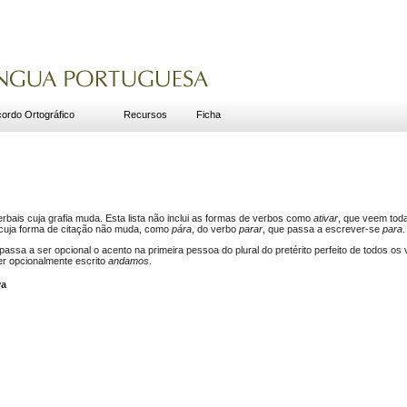
ordo Ortográfico
Recursos
Ficha
bais cuja grafia muda. Esta lista não inclui as formas de verbos como
ativar
, que veem tod
 cuja forma de citação não muda, como
pára
, do verbo
parar
, que passa a escrever-se
para
.
assa a ser opcional o acento na primeira pessoa do plural do pretérito perfeito de todos os
er opcionalmente escrito
andamos
.
va