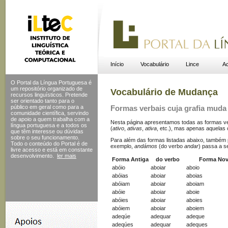
Início
Vocabulário
Lince
Ac
O Portal da Língua Portuguesa é
um repositório organizado de
Vocabulário de Mudança
recursos linguísticos. Pretende
ser orientado tanto para o
público em geral como para a
Formas verbais cuja grafia muda
comunidade científica, servindo
de apoio a quem trabalha com a
Nesta página apresentamos todas as formas ver
língua portuguesa e a todos os
(
ativo
,
ativas
,
ativa
, etc.), mas apenas aquelas
que têm interesse ou dúvidas
sobre o seu funcionamento.
Para além das formas listadas abaixo, também p
Todo o conteúdo do Portal
é de
exemplo,
andámos
(do verbo
andar
) passa a s
livre acesso e está em constante
desenvolvimento.
ler mais
Forma Antiga
do verbo
Forma No
abóio
aboiar
aboio
abóias
aboiar
aboias
abóiam
aboiar
aboiam
abóie
aboiar
aboie
abóies
aboiar
aboies
abóiem
aboiar
aboiem
adeqúe
adequar
adeque
adeqúes
adequar
adeques