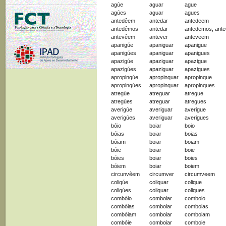
agúe
aguar
ague
agúes
aguar
agues
antedêem
antedar
antedeem
antedêmos
antedar
antedemos, ant
antevêem
antever
anteveem
apanigúe
apaniguar
apanigue
apanigúes
apaniguar
apanigues
apazigúe
apaziguar
apazigue
apazigúes
apaziguar
apazigues
apropinqúe
apropinquar
apropinque
apropinqúes
apropinquar
apropinques
atregúe
atreguar
atregue
atregúes
atreguar
atregues
averigúe
averiguar
averigue
averigúes
averiguar
averigues
bóio
boiar
boio
bóias
boiar
boias
bóiam
boiar
boiam
bóie
boiar
boie
bóies
boiar
boies
bóiem
boiar
boiem
circunvêem
circumver
circumveem
coliqúe
coliquar
colique
coliqúes
coliquar
coliques
combóio
comboiar
comboio
combóias
comboiar
comboias
combóiam
comboiar
comboiam
combóie
comboiar
comboie